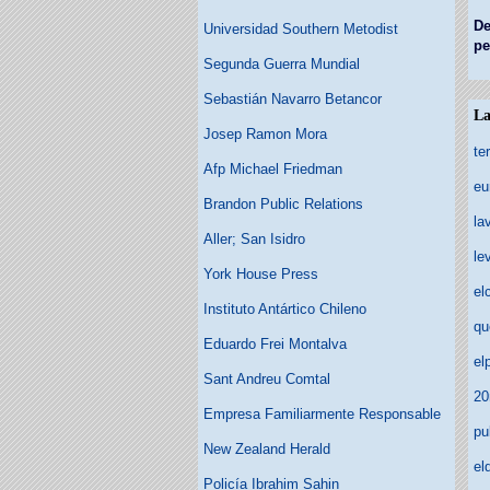
De
Universidad Southern Metodist
pe
Segunda Guerra Mundial
Sebastián Navarro Betancor
La
Josep Ramon Mora
te
Afp Michael Friedman
eu
Brandon Public Relations
la
Aller; San Isidro
le
York House Press
el
Instituto Antártico Chileno
qu
Eduardo Frei Montalva
el
Sant Andreu Comtal
20
Empresa Familiarmente Responsable
pu
New Zealand Herald
el
Policía Ibrahim Sahin