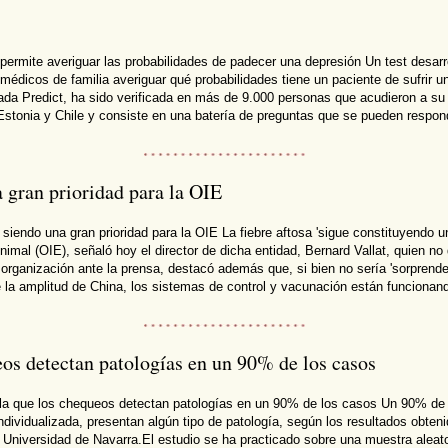
rmite averiguar las probabilidades de padecer una depresión Un test desarro
 médicos de familia averiguar qué probabilidades tiene un paciente de sufrir u
da Predict, ha sido verificada en más de 9.000 personas que acudieron a su
stonia y Chile y consiste en una batería de preguntas que se pueden responde
a gran prioridad para la OIE
siendo una gran prioridad para la OIE La fiebre aftosa 'sigue constituyendo u
Animal (OIE), señaló hoy el director de dicha entidad, Bernard Vallat, quien
a organización ante la prensa, destacó además que, si bien no sería 'sorprend
 la amplitud de China, los sistemas de control y vacunación están funcionan
eos detectan patologías en un 90% de los casos
a que los chequeos detectan patologías en un 90% de los casos Un 90% de 
individualizada, presentan algún tipo de patología, según los resultados obteni
a Universidad de Navarra.El estudio se ha practicado sobre una muestra aleat