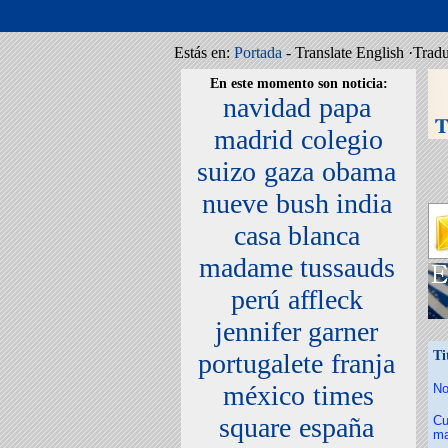
Estás en:
Portada
- Translate English ·Trad
En este momento son noticia:
navidad
papa
madrid
colegio
suizo
gaza
obama
nueve
bush india
casa blanca
madame tussauds
perú
affleck
jennifer garner
portugalete
franja
Ti
méxico
times
No
square
españa
Cu
ma