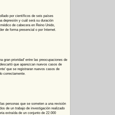
llado por científicos de seis países
na depresión y cuál será su duración
 médico de cabecera en Reino Unido,
r de forma presencial o por Internet.
na gran prioridad' entre las preocupaciones de
 no descartó que aparezcan nuevos casos de
ente' que se registraran nuevos casos de
do correctamente.
las personas que se someten a una revisión
dos de un trabajo de investigación realizado
oria extraída de un conjunto de 22.000