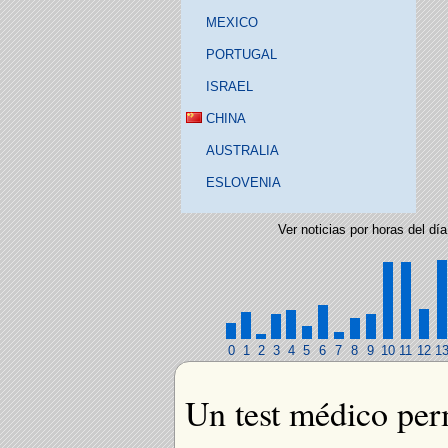
MEXICO
PORTUGAL
ISRAEL
CHINA
AUSTRALIA
ESLOVENIA
Ver noticias por horas del día
0
1
2
3
4
5
6
7
8
9
10
11
12
1
Un test médico per