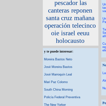
pescador
las
Un
ta
canteras
reponen
va
santa cruz
mañana
Un
Pa
operación
telecinco
Ti
oie
israel
eeuu
Sw
añ
holocausto
Cu
re
el
y te puede interesar:
Moreira Bastos Neto
No
José Moreira Bastos
La
José Marroquín Leal
Al
Mari Paz Colomo
Nu
South China Morning
Policía Federal Preventiva
Pe
The New Yorker