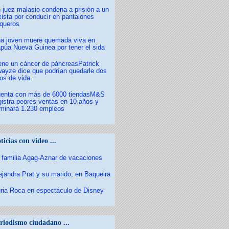
 juez malasio condena a prisión a un
xista por conducir en pantalones
queros
a joven muere quemada viva en
púa Nueva Guinea por tener el sida
ene un cáncer de páncreasPatrick
ayze dice que podrían quedarle dos
os de vida
enta con más de 6000 tiendasM&S
gistra peores ventas en 10 años y
iminará 1.230 empleos
ticias con video ...
 familia Agag-Aznar de vacaciones
ejandra Prat y su marido, en Baqueira
ria Roca en espectáculo de Disney
riodismo ciudadano ...