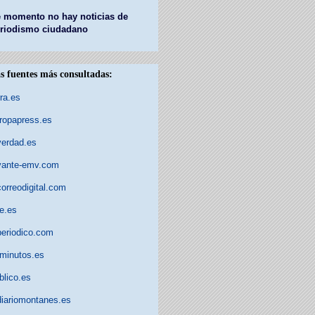
 momento no hay noticias de
riodismo ciudadano
s fuentes más consultadas:
rra.es
ropapress.es
verdad.es
vante-emv.com
correodigital.com
e.es
periodico.com
minutos.es
blico.es
diariomontanes.es