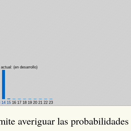
 actual: (en desarrollo)
3
14
15
16
17
18
19
20
21
22
23
mite averiguar las probabilidades