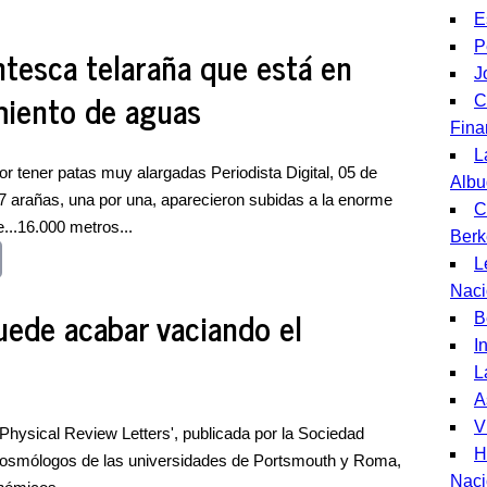
E
P
antesca telaraña que está en
J
miento de aguas
C
Fina
L
r tener patas muy alargadas Periodista Digital, 05 de
Albu
 arañas, una por una, aparecieron subidas a la enorme
C
e...16.000 metros...
Berk
L
Naci
uede acabar vaciando el
B
I
L
A
V
'Physical Review Letters', publicada por la Sociedad
H
 cosmólogos de las universidades de Portsmouth y Roma,
Naci