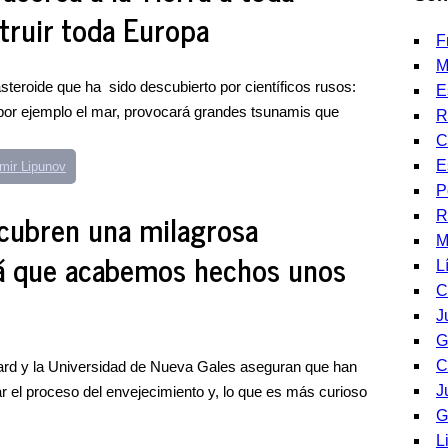
truir toda Europa
F
M
steroide que ha sido descubierto por científicos rusos:
E
 por ejemplo el mar, provocará grandes tsunamis que
R
C
E
mir Lipunov
P
scubren una milagrosa
R
M
rá que acabemos hechos unos
L
C
J
G
C
vard y la Universidad de Nueva Gales aseguran que han
J
ar el proceso del envejecimiento y, lo que es más curioso
G
L