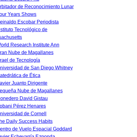
rbitador de Reconocimiento Lunar
our Years Shows
einaldo Escobar Periodista
nstituto Tecnológico de
achusetts
orld Research Institute Ann
ran Nube de Magallanes
srael de Tecnología
niversidad de San Diego Whitney
atedrática de Ética
avier Juanto Dirigente
equeña Nube de Magallanes
onedero David Gistau
obani Pérez Henares
niversidad de Cornell
he Daily Success Habits
entro de Vuelo Espacial Goddard
avier Echevarría Ezponda