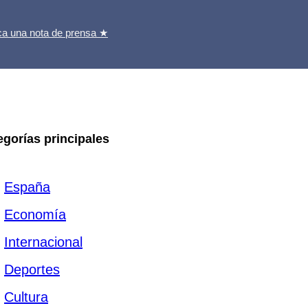
ca una nota de prensa ★
egorías principales
España
Economía
Internacional
Deportes
Cultura