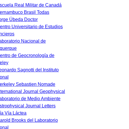
scuela Real Militar de Canadá
ernambuco Brasil Todas
orge Úbeda Doctor
entro Universitario de Estudios
ncieros
aboratorio Nacional de
querque
entro de Geocronología de
eley
eonardo Sagnotti del Instituto
onal
erkeley Sebastien Nomade
nternational Journal Geophysical
aboratorio de Medio Ambiente
strophysical Journal Letters
ía Vía Láctea
arold Brooks del Laboratorio
onal