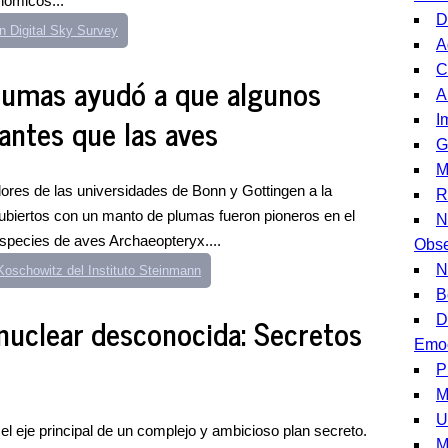
nómicos...
D
n Digital Sky Survey
A
C
plumas ayudó a que algunos
A
antes que las aves
I
G
M
dores de las universidades de Bonn y Gottingen a la
R
cubiertos con un manto de plumas fueron pioneros en el
N
species de aves Archaeopteryx....
Obse
N
 Koschowitz del Instituto Steinmann
B
nuclear desconocida: Secretos
D
Emoc
P
M
U
e el eje principal de un complejo y ambicioso plan secreto.
M