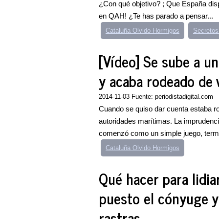
¿Con qué objetivo? ; Que España disp
en QAH! ¿Te has parado a pensar...
Cataluña Olvido Hormigos
Secreto
[Vídeo] Se sube a u
y acaba rodeado de 
2014-11-03 Fuente: periodistadigital.com
Cuando se quiso dar cuenta estaba ro
autoridades marítimas. La imprudencia
comenzó como un simple juego, termi
Cataluña Olvido Hormigos
Qué hacer para lidia
puesto el cónyuge y
rastras