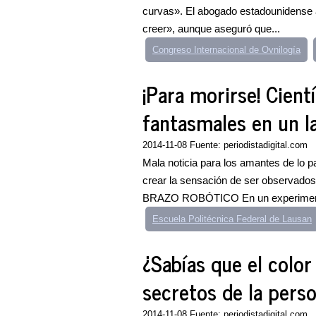
curvas». El abogado estadounidense af
creer», aunque aseguró que...
Congreso Internacional de Ovnilogía
¡Para morirse! Cient
fantasmales en un l
2014-11-08 Fuente: periodistadigital.com
Mala noticia para los amantes de lo p
crear la sensación de ser observados
BRAZO ROBÓTICO En un experimento
Escuela Politécnica Federal de Lausan
¿Sabías que el color
secretos de la pers
2014-11-08 Fuente: periodistadigital.com