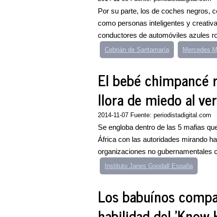
Por su parte, los de coches negros, 
como personas inteligentes y creativa
conductores de automóviles azules ro
Cebrián de Santamaría
Mercedes M
El bebé chimpancé r
llora de miedo al v
2014-11-07 Fuente: periodistadigital.com
Se engloba dentro de las 5 mafias qu
África con las autoridades mirando ha
organizaciones no gubernamentales c
Instituto Janes Goodall España
Los babuínos compa
habilidad del 'Know