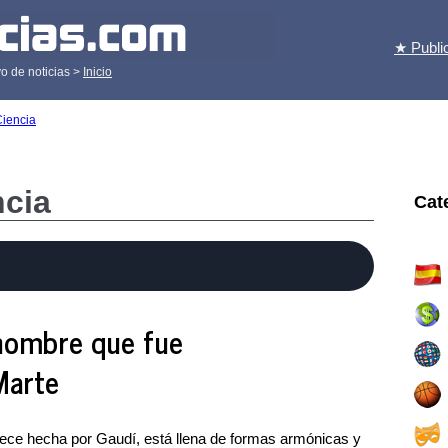
★ Publi
o de noticias >
Inicio
Ciencia
ncia
Cat
 hombre que fue
Marte
ece hecha por Gaudí, está llena de formas armónicas y