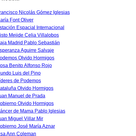
rancisco Nicolás Gómez Iglesias
aría Font Oliver
stación Espacial Internacional
isto Mejide Celia Villalobos
aja Madrid Pablo Sebastián
speranza Aguirre Salvaje
odemos Olvido Hormigos
osa Benito Alfonso Rojo
undo Luis del Pino
íderes de Podemos
ataluña Olvido Hormigos
uan Manuel de Prada
obierno Olvido Hormigos
áncer de Mama Pablo Iglesias
uan Miguel Villar Mir
obierno José María Aznar
isa Ann Coleman