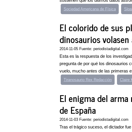
sostienen que los últimos datos astro
Sociedad Americana de Física
Sloa
El colorido de sus 
dinosaurios volasen 
2014-11-05 Fuente: periodistadigital.com
Esta es la respuesta de los investiga
pregunta de por qué los dinosaurios 
vuelo, mucho antes de las primeras e
Tiranosaurio Rex Redacción
Claire
El enigma del arma 
de España
2014-11-03 Fuente: periodistadigital.com
Tras el trágico suceso, el dictador fu