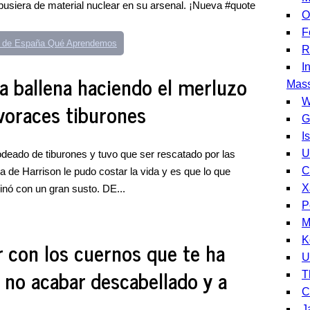
usiera de material nuclear en su arsenal. ¡Nueva #quote
O
F
s de España Qué Aprendemos
R
I
na ballena haciendo el merluzo
Mass
W
voraces tiburones
G
I
U
deado de tiburones y tuvo que ser rescatado por las
C
 de Harrison le pudo costar la vida y es que lo que
X
nó con un gran susto. DE...
P
M
K
r con los cuernos que te ha
U
 no acabar descabellado y a
T
C
J