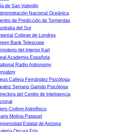
ía de San Valentín
dministración Nacional Oceánica
entro de Predicción de Tormentas
ustralia del Sur
mperial College de Londres
reen Bank Telescope
inisterio del Interior Karl
eal Academia Española
ational Radio Astronomy
rvatory
eus Calleja Fernández Psicóloga
eatriz Serrano Garrido Psicóloga
irectora del Centro de Inteligencia
ional
iers Corbyn Astrofísico
ario Molina Pasquel
niversidad Estatal de Arizona
ateria Oscura Fría