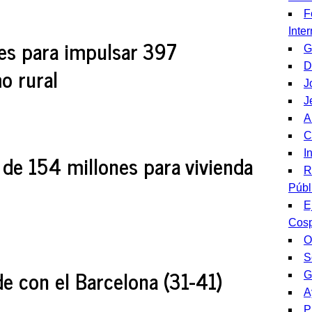
F
Inte
nes para impulsar 397
G
D
o rural
J
J
A
C
I
 de 154 millones para vivienda
R
Públ
E
Cos
O
S
e con el Barcelona (31-41)
G
A
P