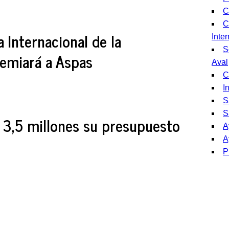
C
C
a Internacional de la
Inte
S
emiará a Aspas
Aval
C
I
S
S
 3,5 millones su presupuesto
A
A
P