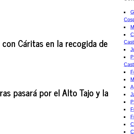
G
Cos
M
C
 con Cáritas en la recogida de
Casti
J
P
Casti
F
M
A
eras pasará por el Alto Tajo y la
J
P
F
F
C
C