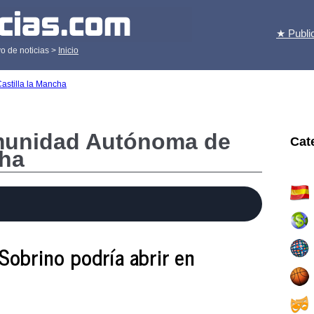
★ Publi
o de noticias >
Inicio
Castilla la Mancha
munidad Autónoma de
Cat
cha
Sobrino podría abrir en