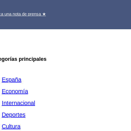
ca una nota de prensa ★
egorías principales
España
Economía
Internacional
Deportes
Cultura