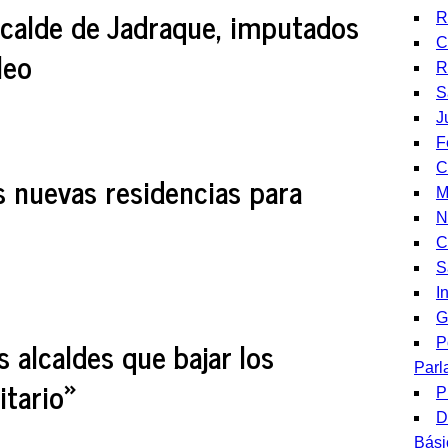
calde de Jadraque, imputados
R
C
leo
R
S
J
F
C
s nuevas residencias para
M
N
C
S
I
G
s alcaldes que bajar los
P
Parl
itario»
P
D
Bási