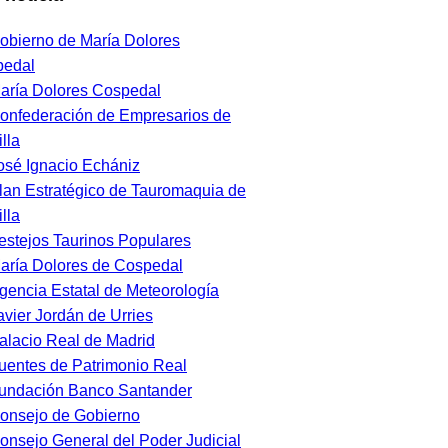
obierno de María Dolores
pedal
aría Dolores Cospedal
onfederación de Empresarios de
lla
osé Ignacio Echániz
lan Estratégico de Tauromaquia de
lla
estejos Taurinos Populares
aría Dolores de Cospedal
gencia Estatal de Meteorología
avier Jordán de Urries
alacio Real de Madrid
uentes de Patrimonio Real
undación Banco Santander
onsejo de Gobierno
onsejo General del Poder Judicial