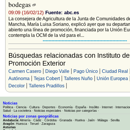
bodegas
09:09 (16/02/12)
Fuente: abc.es
La consejera de Agricultura de la Junta de Comunidades de
Mancha, María Luisa Soriano, explicó ayer que su departa
abierto una línea de promoción, financiada por la Unión E
contempla la OCM de la vid para el...
Búsquedas relacionadas con Instituto de
Promoción Exterior
|
|
|
Carmen Casero
Diego Valle
Pago Único
Ciudad Real
|
|
|
Autónoma
Tejas Cobert
Talleres Nuño
Unión Europea
|
|
Decolor
Talleres Pradillos
Noticias
Política
·
Ciencia
·
Cultura
·
Deportes
·
Economía
·
España
·
Insólito
·
Internet
·
Internacio
Salud
·
La coctelera
·
Noticias especiales
·
Noticias por categorías
·
Noticias por zonas geográficas
Andalucía
:
Almería
·
Cádiz
·
Córdoba
·
Granada
·
Huelva
·
Jaén
·
Málaga
·
Sevilla
Aragón
:
Huesca
·
Teruel
·
Zaragoza
Asturias