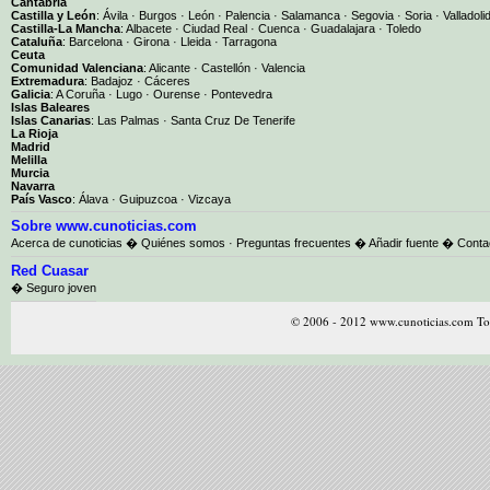
Cantabria
Castilla y León
:
Ávila
·
Burgos
·
León
·
Palencia
·
Salamanca
·
Segovia
·
Soria
·
Valladoli
Castilla-La Mancha
:
Albacete
·
Ciudad Real
·
Cuenca
·
Guadalajara
·
Toledo
Cataluña
:
Barcelona
·
Girona
·
Lleida
·
Tarragona
Ceuta
Comunidad Valenciana
:
Alicante
·
Castellón
·
Valencia
Extremadura
:
Badajoz
·
Cáceres
Galicia
:
A Coruña
·
Lugo
·
Ourense
·
Pontevedra
Islas Baleares
Islas Canarias
:
Las Palmas
·
Santa Cruz De Tenerife
La Rioja
Madrid
Melilla
Murcia
Navarra
País Vasco
:
Álava
·
Guipuzcoa
·
Vizcaya
Sobre www.cunoticias.com
Acerca de cunoticias
�
Quiénes somos
·
Preguntas frecuentes
�
Añadir fuente
�
Conta
Red Cuasar
� Seguro joven
© 2006 - 2012 www.cunoticias.com Tod