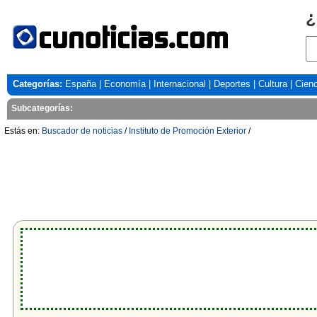
¿
Categorías:
España
|
Economía
|
Internacional
|
Deportes
|
Cultura
|
Cienc
Subcategorías:
Estás en:
Buscador de noticias
/
Instituto de Promoción Exterior
/