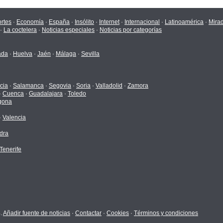
rtes
·
Economía
·
España
·
Insólito
·
Internet
·
Internacional
·
Latinoamérica
·
Mira
·
La coctelera
·
Noticias especiales
·
Noticias por categorías
ada
·
Huelva
·
Jaén
·
Málaga
·
Sevilla
cia
·
Salamanca
·
Segovia
·
Soria
·
Valladolid
·
Zamora
·
Cuenca
·
Guadalajara
·
Toledo
gona
·
Valencia
dra
Tenerife
4.
Añadir fuente de noticias
·
Contactar
·
Cookies
·
Términos y condiciones