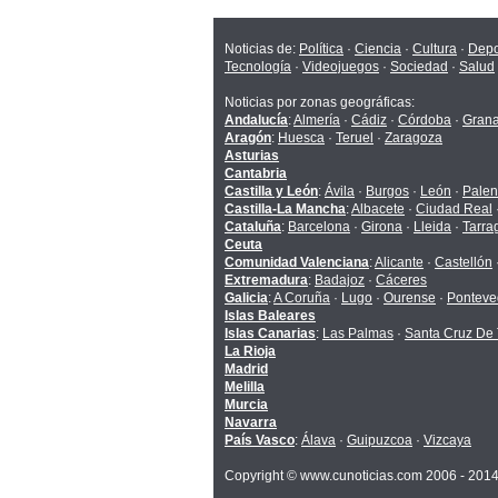
Noticias de:
Política
·
Ciencia
·
Cultura
·
Depo
Tecnología
·
Videojuegos
·
Sociedad
·
Salud
Noticias por zonas geográficas:
Andalucía
:
Almería
·
Cádiz
·
Córdoba
·
Gran
Aragón
:
Huesca
·
Teruel
·
Zaragoza
Asturias
Cantabria
Castilla y León
:
Ávila
·
Burgos
·
León
·
Palen
Castilla-La Mancha
:
Albacete
·
Ciudad Real
Cataluña
:
Barcelona
·
Girona
·
Lleida
·
Tarra
Ceuta
Comunidad Valenciana
:
Alicante
·
Castellón
Extremadura
:
Badajoz
·
Cáceres
Galicia
:
A Coruña
·
Lugo
·
Ourense
·
Ponteve
Islas Baleares
Islas Canarias
:
Las Palmas
·
Santa Cruz De 
La Rioja
Madrid
Melilla
Murcia
Navarra
País Vasco
:
Álava
·
Guipuzcoa
·
Vizcaya
Copyright © www.cunoticias.com 2006 - 201