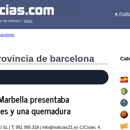
★ Publi
o de noticias >
Inicio
barcelona
provincia de barcelona
Cat
 Marbella presentaba
ces y una quemadura
 SL | T: 951 995 318 |
info@noticias21.es
C/Císter, 4.