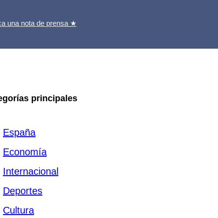
ca una nota de prensa ★
egorías principales
España
Economía
Internacional
Deportes
Cultura