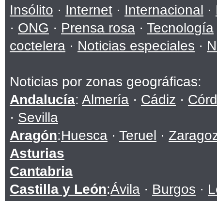
Insólito
·
Internet
·
Internacional
·
·
ONG
·
Prensa rosa
·
Tecnología
coctelera
·
Noticias especiales
·
N
Noticias por zonas geográficas:
Andalucía
:
Almería
·
Cádiz
·
Cór
·
Sevilla
Aragón
:
Huesca
·
Teruel
·
Zarago
Asturias
Cantabria
Castilla y León
:
Ávila
·
Burgos
·
L
Soria
·
Valladolid
·
Zamora