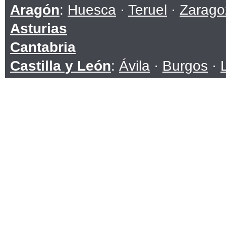
Aragón
:
Huesca
·
Teruel
·
Zarago
Asturias
Cantabria
Castilla y León
:
Ávila
·
Burgos
·
Soria
·
Valladolid
·
Zamora
Castilla-La Mancha
:
Albacete
·
C
Toledo
Cataluña
:
Barcelona
·
Girona
·
Ll
Ceuta
Comunidad Valenciana
:
Alicante
Extremadura
:
Badajoz
·
Cáceres
Galicia
:
A Coruña
·
Lugo
·
Ouren