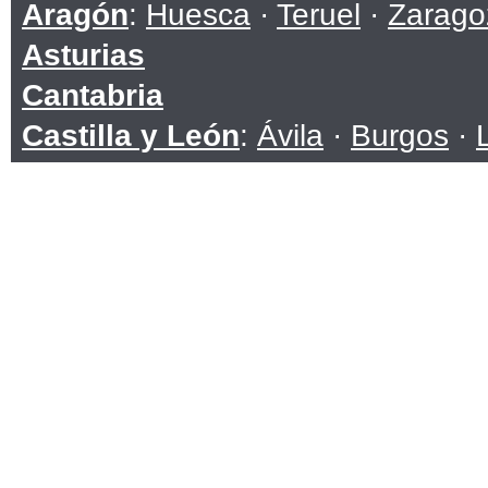
Aragón
:
Huesca
·
Teruel
·
Zarago
Asturias
Cantabria
Castilla y León
:
Ávila
·
Burgos
·
Soria
·
Valladolid
·
Zamora
Castilla-La Mancha
:
Albacete
·
C
Toledo
Cataluña
:
Barcelona
·
Girona
·
Ll
Ceuta
Comunidad Valenciana
:
Alicante
Extremadura
:
Badajoz
·
Cáceres
Galicia
:
A Coruña
·
Lugo
·
Ouren