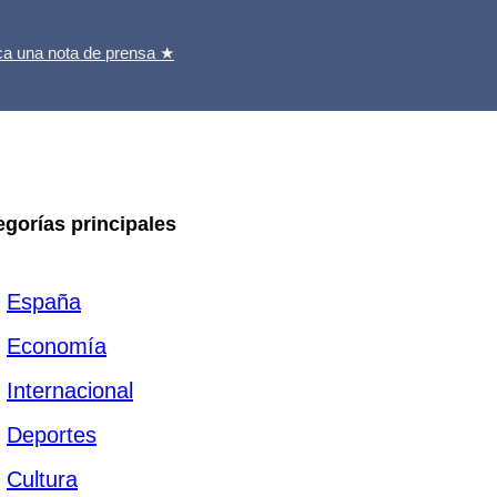
ca una nota de prensa ★
egorías principales
España
Economía
Internacional
Deportes
Cultura