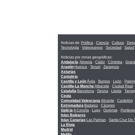
Noticias de:
Política
·
Ciencia
·
Cultura
·
Depo
Tecnología
·
Videojuegos
·
Sociedad
·
Salud
Noticias por zonas geográficas:
Andalucía
:
Almería
·
Cádiz
·
Córdoba
·
Gran
Aragón
:
Huesca
·
Teruel
·
Zaragoza
Asturias
Cantabria
Castilla y León
:
Ávila
·
Burgos
·
León
·
Palen
Castilla-La Mancha
:
Albacete
·
Ciudad Real
Cataluña
:
Barcelona
·
Girona
·
Lleida
·
Tarra
Ceuta
Comunidad Valenciana
:
Alicante
·
Castellón
Extremadura
:
Badajoz
·
Cáceres
Galicia
:
A Coruña
·
Lugo
·
Ourense
·
Ponteve
Islas Baleares
Islas Canarias
:
Las Palmas
·
Santa Cruz De T
La Rioja
Madrid
Melilla