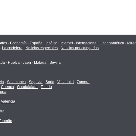
rtes
·
Economía
·
España
·
Insólito
·
Internet
·
Internacional
·
Latinoamérica
·
Mira
·
La coctelera
·
Noticias especiales
·
Noticias por categorías
ada
·
Huelva
·
Jaén
·
Málaga
·
Sevilla
cia
·
Salamanca
·
Segovia
·
Soria
·
Valladolid
·
Zamora
·
Cuenca
·
Guadalajara
·
Toledo
gona
·
Valencia
dra
enerife