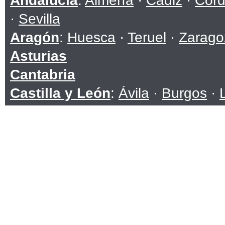
Andalucía
:
Almería
·
Cádiz
·
Cór
·
Sevilla
Aragón
:
Huesca
·
Teruel
·
Zarago
Asturias
Cantabria
Castilla y León
:
Ávila
·
Burgos
·
Soria
·
Valladolid
·
Zamora
Castilla-La Mancha
:
Albacete
·
C
Toledo
Cataluña
:
Barcelona
·
Girona
·
Ll
Ceuta
Comunidad Valenciana
:
Alicante
Extremadura
:
Badajoz
·
Cáceres