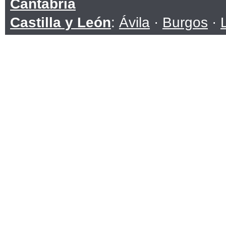
Cantabria
Castilla y León
:
Ávila
·
Burgos
·
Soria
·
Valladolid
·
Zamora
Castilla-La Mancha
:
Albacete
·
C
Toledo
Cataluña
:
Barcelona
·
Girona
·
Ll
Ceuta
Comunidad Valenciana
:
Alicante
Extremadura
:
Badajoz
·
Cáceres
Galicia
:
A Coruña
·
Lugo
·
Ouren
Islas Baleares
Islas Canarias
:
Las Palmas
·
San