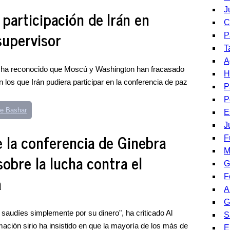
J
participación de Irán en
C
supervisor
P
T
A
sa ha reconocido que Moscú y Washington han fracasado
H
n los que Irán pudiera participar en la conferencia de paz
P
P
de Bashar
E
J
 la conferencia de Ginebra
F
M
sobre la lucha contra el
G
a
F
A
G
saudíes simplemente por su dinero", ha criticado Al
S
ormación sirio ha insistido en que la mayoría de los más de
E