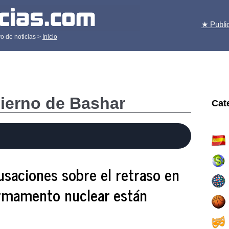
★ Publi
o de noticias >
Inicio
ierno de Bashar
Cat
cusaciones sobre el retraso en
armamento nuclear están