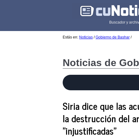
Buscador y archiv
Estás en:
Noticias
/
Gobierno de Bashar
/
Noticias de Gob
Siria dice que las a
la destrucción del 
"injustificadas"