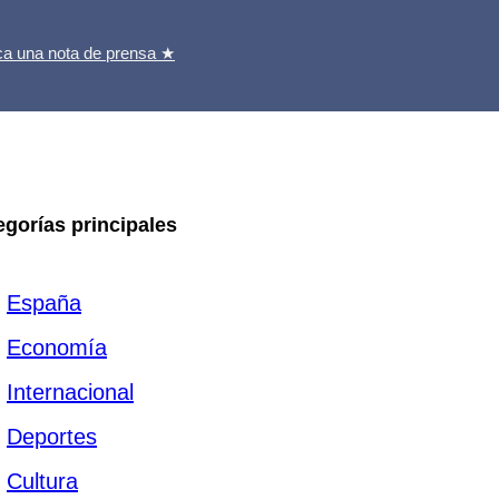
ca una nota de prensa ★
egorías principales
España
Economía
Internacional
Deportes
Cultura