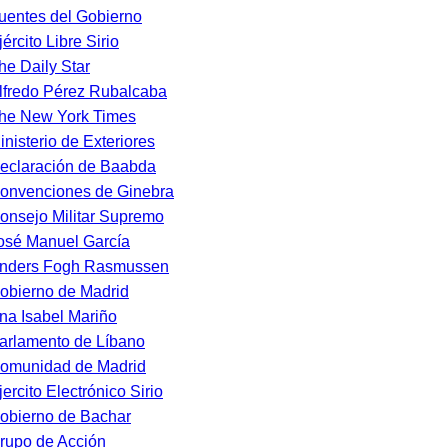
uentes del Gobierno
jército Libre Sirio
he Daily Star
lfredo Pérez Rubalcaba
he New York Times
inisterio de Exteriores
eclaración de Baabda
onvenciones de Ginebra
onsejo Militar Supremo
osé Manuel García
nders Fogh Rasmussen
obierno de Madrid
na Isabel Mariño
arlamento de Líbano
omunidad de Madrid
jercito Electrónico Sirio
obierno de Bachar
rupo de Acción