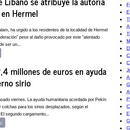
e Líbano se atribuye la autoría
F
a en Hermel
E
T
A
am, ha urgido a los residentes de la localidad de Hermel
T
oderación" pese al daño provocado por este "atentado
M
de ser un...
D
C
C
,4 millones de euros en ayuda
J
A
rno sirio
G
A
P
pasado viernes. La ayuda humanitaria acordada por Pekín
C
 colchas para los sirios desplazados, según el
E
 El segundo cargamento...
G
ar
G