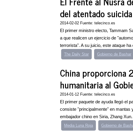
El Frente al Nusra d
del atentado suicid
2014-02-02 Fuente: telecinco.es
El primer ministro electo, Tammam Sal
a que realicen un ejercicio de "autom
terrorista". A su juicio, este ataque ha 
The Daily Star
Gobierno de Bashar
China proporciona 2
humanitaria al Gobie
2014-01-12 Fuente: telecinco.es
El primer paquete de ayuda llegó el 
consiste "principalmente" en mantas y
embajador chino en Siria, Zhang Xun.
Media Luna Roja
Gobierno de Bash