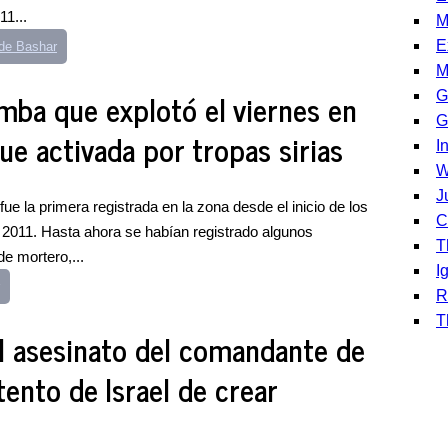
11...
M
E
de Bashar
M
omba que explotó el viernes en
G
G
fue activada por tropas sirias
I
W
J
ue la primera registrada en la zona desde el inicio de los
C
 2011. Hasta ahora se habían registrado algunos
T
e mortero,...
I
R
T
l asesinato del comandante de
ento de Israel de crear