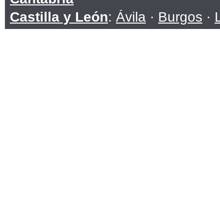
Castilla y León
:
Ávila
·
Burgos
·
Soria
·
Valladolid
·
Zamora
Castilla-La Mancha
:
Albacete
·
C
Toledo
Cataluña
:
Barcelona
·
Girona
·
Ll
Ceuta
Comunidad Valenciana
:
Alicante
Extremadura
:
Badajoz
·
Cáceres
Galicia
:
A Coruña
·
Lugo
·
Ouren
Islas Baleares
Islas Canarias
:
Las Palmas
·
San
La Rioja