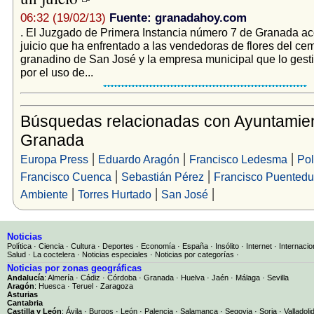
06:32 (19/02/13)
Fuente: granadahoy.com
. El Juzgado de Primera Instancia número 7 de Granada ac
juicio que ha enfrentado a las vendedoras de flores del ce
granadino de San José y la empresa municipal que lo ges
por el uso de...
Búsquedas relacionadas con Ayuntamie
Granada
|
|
|
Europa Press
Eduardo Aragón
Francisco Ledesma
Pol
|
|
Francisco Cuenca
Sebastián Pérez
Francisco Puentedu
|
|
|
Ambiente
Torres Hurtado
San José
Noticias
Política
·
Ciencia
·
Cultura
·
Deportes
·
Economía
·
España
·
Insólito
·
Internet
·
Internacio
Salud
·
La coctelera
·
Noticias especiales
·
Noticias por categorías
·
Noticias por zonas geográficas
Andalucía
:
Almería
·
Cádiz
·
Córdoba
·
Granada
·
Huelva
·
Jaén
·
Málaga
·
Sevilla
Aragón
:
Huesca
·
Teruel
·
Zaragoza
Asturias
Cantabria
Castilla y León
:
Ávila
·
Burgos
·
León
·
Palencia
·
Salamanca
·
Segovia
·
Soria
·
Valladoli