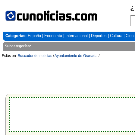
¿
Categorías:
España
|
Economía
|
Internacional
|
Deportes
|
Cultura
|
Cienc
Subcategorías:
Estás en:
Buscador de noticias
/
Ayuntamiento de Granada
/