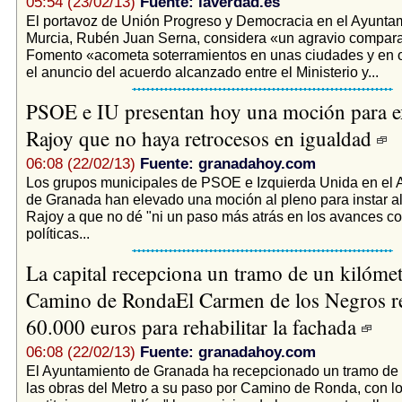
05:54 (23/02/13)
Fuente: laverdad.es
El portavoz de Unión Progreso y Democracia en el Ayunta
Murcia, Rubén Juan Serna, considera «un agravio compara
Fomento «acometa soterramientos en unas ciudades y en ot
el anuncio del acuerdo alcanzado entre el Ministerio y...
PSOE e IU presentan hoy una moción para ex
Rajoy que no haya retrocesos en igualdad
06:08 (22/02/13)
Fuente: granadahoy.com
Los grupos municipales de PSOE e Izquierda Unida en el 
de Granada han elevado una moción al pleno para instar a
Rajoy a que no dé "ni un paso más atrás en los avances c
políticas...
La capital recepciona un tramo de un kilómet
Camino de RondaEl Carmen de los Negros re
60.000 euros para rehabilitar la fachada
06:08 (22/02/13)
Fuente: granadahoy.com
El Ayuntamiento de Granada ha recepcionado un tramo de 
las obras del Metro a su paso por Camino de Ronda, con l