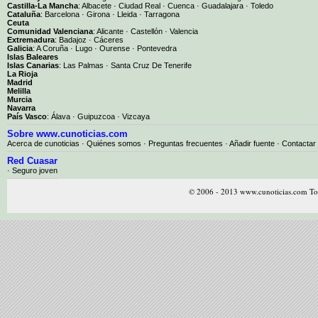
Castilla-La Mancha
:
Albacete
·
Ciudad Real
·
Cuenca
·
Guadalajara
·
Toledo
Cataluña
:
Barcelona
·
Girona
·
Lleida
·
Tarragona
Ceuta
Comunidad Valenciana
:
Alicante
·
Castellón
·
Valencia
Extremadura
:
Badajoz
·
Cáceres
Galicia
:
A Coruña
·
Lugo
·
Ourense
·
Pontevedra
Islas Baleares
Islas Canarias
:
Las Palmas
·
Santa Cruz De Tenerife
La Rioja
Madrid
Melilla
Murcia
Navarra
País Vasco
:
Álava
·
Guipuzcoa
·
Vizcaya
Sobre www.cunoticias.com
Acerca de cunoticias
·
Quiénes somos
·
Preguntas frecuentes
·
Añadir fuente
·
Contactar
Red Cuasar
· Seguro joven
© 2006 - 2013 www.cunoticias.com Tod