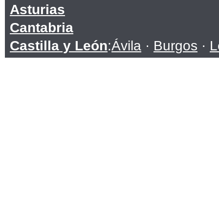
Asturias
Cantabria
Castilla y León
:
Ávila
·
Burgos
·
L
Soria
·
Valladolid
·
Zamora
Castilla-La Mancha
:
Albacete
·
C
Toledo
Cataluña
:
Barcelona
·
Girona
·
Lle
Ceuta
Comunidad Valenciana
:
Alicante
Extremadura
:
Badajoz
·
Cáceres
Galicia
:
A Coruña
·
Lugo
·
Ourens
Islas Baleares