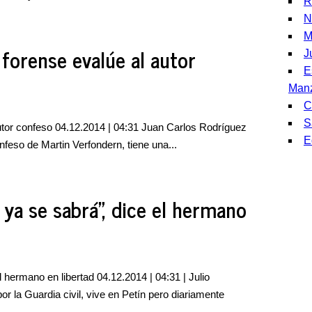
R
N
M
 forense evalúe al autor
J
E
Man
C
S
autor confeso 04.12.2014 | 04:31 Juan Carlos Rodríguez
E
feso de Martin Verfondern, tiene una...
 ya se sabrá", dice el hermano
 hermano en libertad 04.12.2014 | 04:31 | Julio
r la Guardia civil, vive en Petín pero diariamente