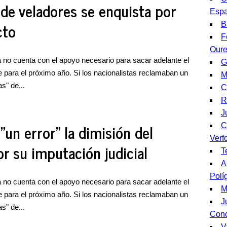
de veladores se enquista por
Esp
cto
B
F
Our
a no cuenta con el apoyo necesario para sacar adelante el
G
 para el próximo año. Si los nacionalistas reclamaban un
M
s" de...
C
R
J
"un error" la dimisión del
C
Verf
r su imputación judicial
T
A
Polí
a no cuenta con el apoyo necesario para sacar adelante el
M
 para el próximo año. Si los nacionalistas reclamaban un
J
s" de...
Conc
V