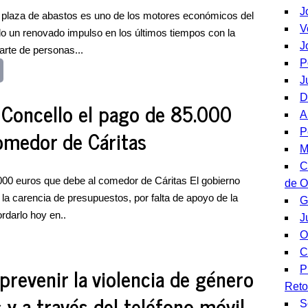
J
 plaza de abastos es uno de los motores económicos del
V
o un renovado impulso en los últimos tiempos con la
J
arte de personas...
P
J
D
l Concello el pago de 85.000
A
omedor de Cáritas
P
M
C
.000 euros que debe al comedor de Cáritas El gobierno
de O
 la carencia de presupuestos, por falta de apoyo de la
G
rdarlo hoy en..
J
O
C
prevenir la violencia de género
P
Reto
s y a través del teléfono móvil
S