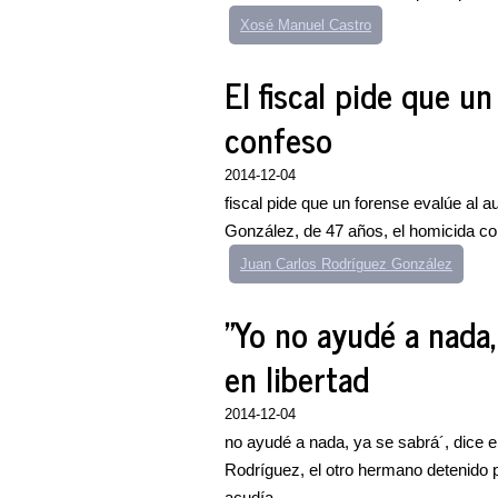
Xosé Manuel Castro
El fiscal pide que un
confeso
2014-12-04
fiscal pide que un forense evalúe al 
González, de 47 años, el homicida con
Juan Carlos Rodríguez González
"Yo no ayudé a nada,
en libertad
2014-12-04
no ayudé a nada, ya se sabrá´, dice el
Rodríguez, el otro hermano detenido po
acudía...