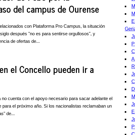
raso del campus de Ourense
M
M
E
relacionados con Plataforma Pro Campus, la situación
Geri
iglo después "no es para sentirse orgullosos", y
J
cia de ofertas de...
P
C
A
en el Concello pueden ir a
R
J
C
D
M
a no cuenta con el apoyo necesario para sacar adelante el
J
 para el próximo año. Si los nacionalistas reclamaban un
E
s" de...
J
P
C