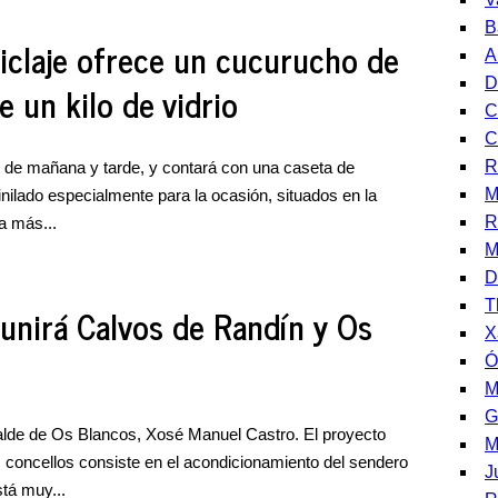
B
claje ofrece un cucurucho de
A
D
 un kilo de vidrio
C
C
R
rio de mañana y tarde, y contará con una caseta de
M
inilado especialmente para la ocasión, situados en la
R
a más...
M
D
T
unirá Calvos de Randín y Os
X
Ó
M
G
lde de Os Blancos, Xosé Manuel Castro. El proyecto
M
concellos consiste en el acondicionamiento del sendero
J
stá muy...