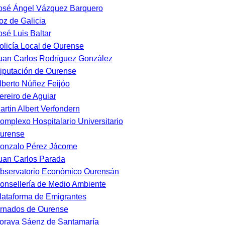
osé Ángel Vázquez Barquero
oz de Galicia
osé Luis Baltar
olicía Local de Ourense
uan Carlos Rodríguez González
iputación de Ourense
lberto Núñez Feijóo
ereiro de Aguiar
artin Albert Verfondern
omplexo Hospitalario Universitario
urense
onzalo Pérez Jácome
uan Carlos Parada
bservatorio Económico Ourensán
onsellería de Medio Ambiente
lataforma de Emigrantes
rnados de Ourense
oraya Sáenz de Santamaría