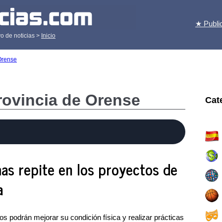
★ Publi
o de noticias >
Inicio
Orense
provincia de Orense
Cat
s repite en los proyectos de
a
 podrán mejorar su condición física y realizar prácticas