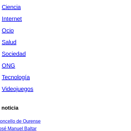
Ciencia
Internet
Ocio
Salud
Sociedad
ONG
Tecnología
Videojuegos
 noticia
oncello de Ourense
osé Manuel Baltar