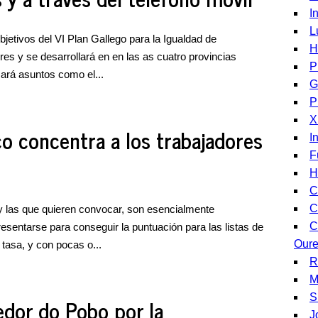
I
L
objetivos del VI Plan Gallego para la Igualdad de
H
s y se desarrollará en en las as cuatro provincias
P
cará asuntos como el...
G
P
X
o concentra a los trabajadores
I
F
H
C
C
las que quieren convocar, son esencialmente
C
resentarse para conseguir la puntuación para las listas de
Our
 tasa, y con pocas o...
R
M
S
edor do Pobo por la
J