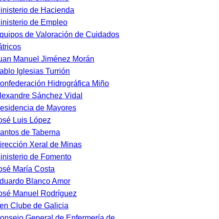
inisterio de Hacienda
inisterio de Empleo
quipos de Valoración de Cuidados
átricos
uan Manuel Jiménez Morán
ablo Iglesias Turrión
onfederación Hidrográfica Miño
lexandre Sánchez Vidal
esidencia de Mayores
osé Luis López
antos de Taberna
irección Xeral de Minas
inisterio de Fomento
osé María Costa
duardo Blanco Amor
osé Manuel Rodríguez
en Clube de Galicia
onsejo General de Enfermería de