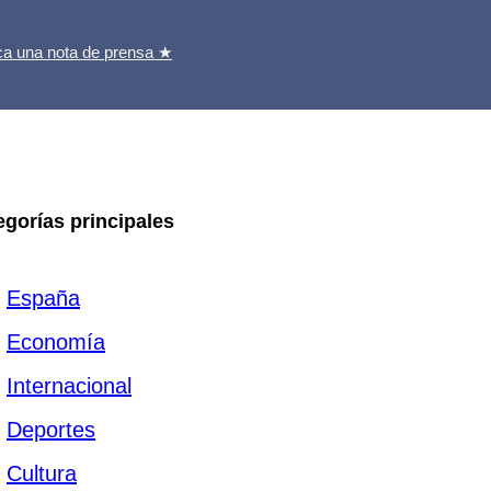
ca una nota de prensa ★
egorías principales
España
Economía
Internacional
Deportes
Cultura