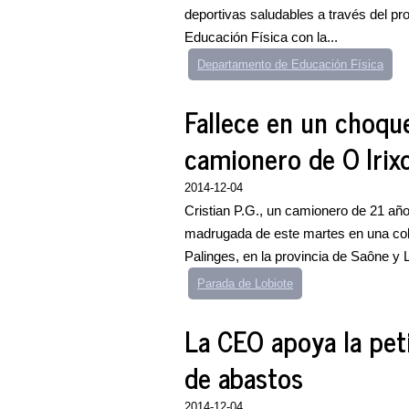
deportivas saludables a través del p
Educación Física con la...
Departamento de Educación Física
Fallece en un choqu
camionero de O Irix
2014-12-04
Cristian P.G., un camionero de 21 años
madrugada de este martes en una col
Palinges, en la provincia de Saône y Lo
Parada de Lobiote
La CEO apoya la peti
de abastos
2014-12-04