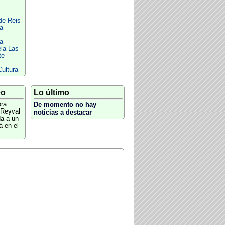
de Reis
a
ia
la Las
te
ultura
eo
Lo último
ora:
De momento no hay
 Reyval
noticias a destacar
a a un
á en el