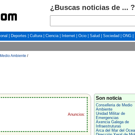
¿Buscas noticias de ... ?
ional
|
Deportes
|
Cultura
|
Ciencia
|
Internet
|
Ocio
|
Salud
|
Sociedad
|
ONG
|
 Medio Ambiente
/
Son noticia
Conselleria de Medio
Ambiente
Unidad Militar de
Anuncios:
Emergencias
Axencia Galega de
Infraestruturas
Arca del Mar del Ocea
Dirección Xeral de Mob