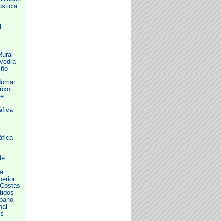
usticia
l
Rural
evedra
iño
domar
aúxo
de
áfica
áfica
de
ia
erior
 Costas
tidos
rbano
nal
os