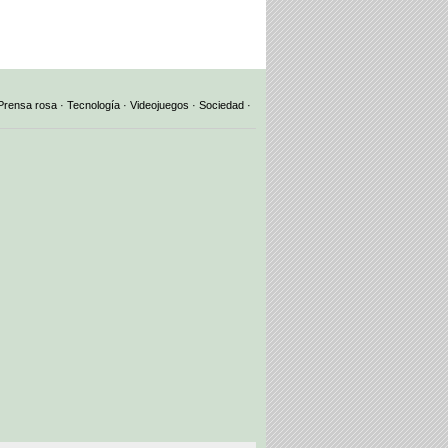
Prensa rosa
·
Tecnología
·
Videojuegos
·
Sociedad
·