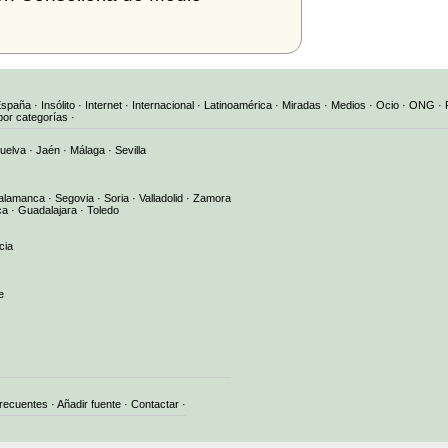
España
·
Insólito
·
Internet
·
Internacional
·
Latinoamérica
·
Miradas
·
Medios
·
Ocio
·
ONG
·
por categorías
·
uelva
·
Jaén
·
Málaga
·
Sevilla
alamanca
·
Segovia
·
Soria
·
Valladolid
·
Zamora
ca
·
Guadalajara
·
Toledo
cia
e
frecuentes
·
Añadir fuente
·
Contactar
·