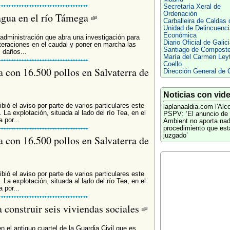
Secretaría Xeral de
Ordenación
 agua en el río Támega
Carballeira de Caldas 
Unidad de Delincuenci
Económica
 administración que abra una investigación para
Diario Oficial de Galic
teraciones en el caudal y poner en marcha las
Santiago de Composte
 daños...
María del Carmen Ley
Coello
 con 16.500 pollos en Salvaterra de
Dirección General de C
Noticias con vid
bió el aviso por parte de varios particulares este
laplanaaldia.com
l'Alc
 La explotación, situada al lado del río Tea, en el
PSPV: ‘El anuncio de
 por...
Ambient no aporta nad
procedimiento que est
juzgado’
 con 16.500 pollos en Salvaterra de
bió el aviso por parte de varios particulares este
 La explotación, situada al lado del río Tea, en el
 por...
construir seis viviendas sociales
n el antiguo cuartel de la Guardia Civil que es