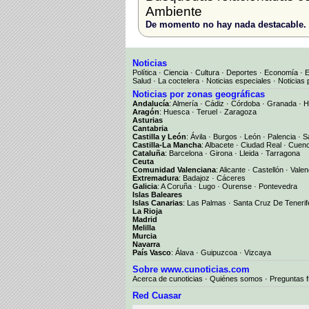
Ambiente
De momento no hay nada destacable.
Noticias
Política
·
Ciencia
·
Cultura
·
Deportes
·
Economía
·
Salud
·
La coctelera
·
Noticias especiales
·
Noticias 
Noticias por zonas geográficas
Andalucía
:
Almería
·
Cádiz
·
Córdoba
·
Granada
·
H
Aragón
:
Huesca
·
Teruel
·
Zaragoza
Asturias
Cantabria
Castilla y León
:
Ávila
·
Burgos
·
León
·
Palencia
·
S
Castilla-La Mancha
:
Albacete
·
Ciudad Real
·
Cuen
Cataluña
:
Barcelona
·
Girona
·
Lleida
·
Tarragona
Ceuta
Comunidad Valenciana
:
Alicante
·
Castellón
·
Valen
Extremadura
:
Badajoz
·
Cáceres
Galicia
:
A Coruña
·
Lugo
·
Ourense
·
Pontevedra
Islas Baleares
Islas Canarias
:
Las Palmas
·
Santa Cruz De Tenerif
La Rioja
Madrid
Melilla
Murcia
Navarra
País Vasco
:
Álava
·
Guipuzcoa
·
Vizcaya
Sobre www.cunoticias.com
Acerca de cunoticias
·
Quiénes somos
·
Preguntas 
Red Cuasar