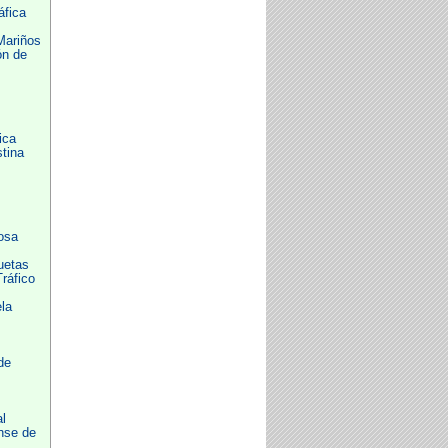
áfica
Mariños
ón de
ica
tina
osa
uetas
ráfico
la
de
l
nse de