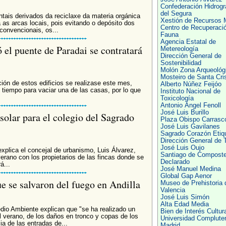
Confederación Hidrogr
del Segura
ais derivados da reciclaxe da materia orgánica
Xestión de Recursos 
as arcas locais, pois evitando o depósito dos
Centro de Recuperaci
convencionais, os...
Fauna
Agencia Estatal de
ó el puente de Paradai se contratará
Metereología
Dirección General de
Sostenibilidad
Molón Zona Arqueológ
Mosteiro de Santa Cris
ción de estos edificios se realizase este mes,
Alberto Núñez Feijóo
 tiempo para vaciar una de las casas, por lo que
Instituto Nacional de
Toxicología
Antonio Ángel Fenoll
José Luis Burillo
solar para el colegio del Sagrado
Plaza Obispo Carrasc
José Luis Gavilanes
Sagrado Corazón Etiq
Dirección General de T
José Luis Oujo
explica el concejal de urbanismo, Luis Álvarez,
Santiago de Composte
verano con los propietarios de las fincas donde se
Declarado
á...
José Manuel Medina
Global Gap Aenor
e se salvaron del fuego en Andilla
Museo de Prehistoria 
Valencia
José Luis Simón
Alta Edad Media
dio Ambiente explican que "se ha realizado un
Bien de Interés Cultura
l verano, de los daños en tronco y copas de los
Universidad Complute
ia de las entradas de...
Madrid