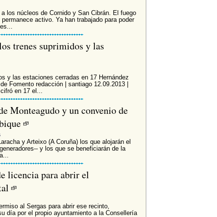
 a los núcleos de Cornido y San Cibrán. El fuego
 y permanece activo. Ya han trabajado para poder
es...
os trenes suprimidos y las
dos y las estaciones cerradas en 17 Hernández
s de Fomento redacción | santiago 12.09.2013 |
ifró en 17 el...
o de Monteagudo y un convenio de
mbique
s
aracha y Arteixo (A Coruña) los que alojarán el
generadores-- y los que se beneficiarán de la
a...
 licencia para abrir el
tal
rmiso al Sergas para abrir ese recinto,
u día por el propio ayuntamiento a la Consellería