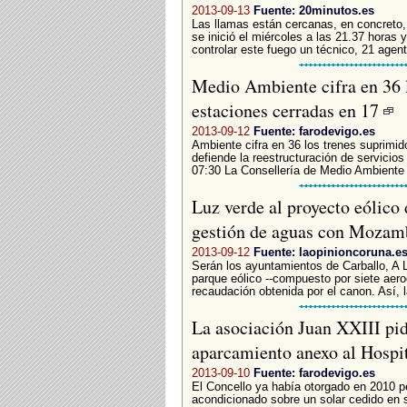
2013-09-13
Fuente: 20minutos.es
Las llamas están cercanas, en concreto,
se inició el miércoles a las 21.37 horas
controlar este fuego un técnico, 21 agent
Medio Ambiente cifra en 36 l
estaciones cerradas en 17
2013-09-12
Fuente: farodevigo.es
Ambiente cifra en 36 los trenes suprimi
defiende la reestructuración de servicio
07:30 La Consellería de Medio Ambiente c
Luz verde al proyecto eólic
gestión de aguas con Moza
2013-09-12
Fuente: laopinioncoruna.e
Serán los ayuntamientos de Carballo, A L
parque eólico --compuesto por siete aero
recaudación obtenida por el canon. Así, l
La asociación Juan XXIII pide
aparcamiento anexo al Hospi
2013-09-10
Fuente: farodevigo.es
El Concello ya había otorgado en 2010 pe
acondicionado sobre un solar cedido en s