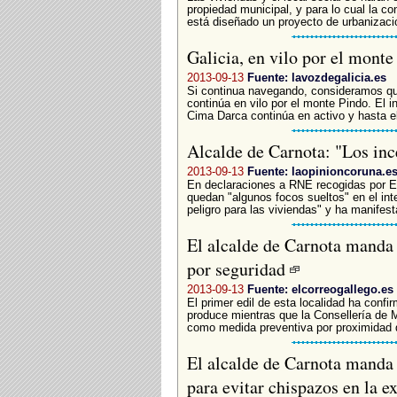
propiedad municipal, y para lo cual la c
está diseñado un proyecto de urbanizació
Galicia, en vilo por el mont
2013-09-13
Fuente: lavozdegalicia.es
Si continua navegando, consideramos qu
continúa en vilo por el monte Pindo. El i
Cima Darca continúa en activo y hasta e
Alcalde de Carnota: "Los in
2013-09-13
Fuente: laopinioncoruna.e
En declaraciones a RNE recogidas por E
quedan "algunos focos sueltos" en el int
peligro para las viviendas" y ha manifest
El alcalde de Carnota manda 
por seguridad
2013-09-13
Fuente: elcorreogallego.es
El primer edil de esta localidad ha conf
produce mientras que la Consellería de M
como medida preventiva por proximidad d
El alcalde de Carnota manda 
para evitar chispazos en la e