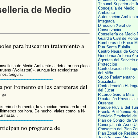
Tribunal Superior de J
elleria de Medio
Concejalía de Medio
Ambiente
Autorización Ambienta
Integrada
Dirección Xeral de
Conservación
Consellería de Medio 
Guardia Civil de Pont
Bomberos de Baixo M
rboles para buscar un tratamiento a
Rúa Santa Eulalia
Centro Neural de Gon
Gondomar Antonio Ar
Agentes del Servicio 
Protección
Conselleria de Medio Ambiente al detectar una plaga
Confederación Hidrogr
ruens (Wollaston)», aunque los ecologistas
del Miño
anos. Según..
Grupo Parlamentario
Socialista
a por Fomento en las carreteras del
Confederación Hidrogr
del Júcar
h
Ricardo García Mira
Diputación Provincial 
Ourense
nisterio de Fomento, la velocidad media en la red
Parque Fluvial del Tur
kilómetros por hora. De hecho, viales como la N-
Escola Politécnica Sup
ur hasta...
Servicio Provincial de
Plan de Control de Ver
Concejalía de Aseo U
articipan no programa de
Consorcio del Plan Zo
Plan Zonal de Residu
José Antonio Álvarez