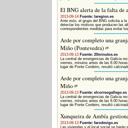
El BNG alerta de la falta de
2013-09-14
Fuente: laregion.es
Ante esto, el grupo del BNG solicita a la
detectar los motivos que producen las al
correspondientes medidas para evitar los
Arde por completo una granja
Miño (Pontevedra)
2013-09-13
Fuente: 20minutos.es
La central de emergencias de Galicia reci
viernes, minutos antes de las 8.00 horas.
lugar de Ponte Cordeiro, resultó calcinada
Arde por completo una granja
Miño
2013-09-13
Fuente: elcorreogallego.es
La central de emergencias de Galicia reci
viernes, minutos antes de las 8.00 horas.
lugar de Ponte Cordeiro, resultó calcinada
Xunqueira de Ambía gestiona 
2013-09-13
Fuente: farodevigo.es
Las viviendas y el local social se harán e