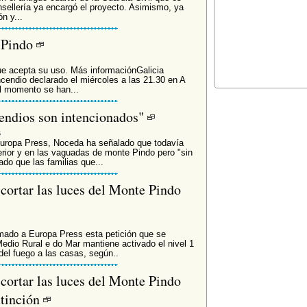
onsellería ya encargó el proyecto. Asimismo, ya
n y...
e Pindo
e acepta su uso. Más informaciónGalicia
ncendio declarado el miércoles a las 21.30 en A
l momento se han...
cendios son intencionados"
s
uropa Press, Noceda ha señalado que todavía
erior y en las vaguadas de monte Pindo pero "sin
ado que las familias que...
cortar las luces del Monte Pindo
irmado a Europa Press esta petición que se
edio Rural e do Mar mantiene activado el nivel 1
el fuego a las casas, según..
cortar las luces del Monte Pindo
xtinción