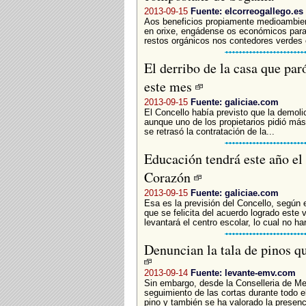
2013-09-15
Fuente: elcorreogallego.es
Aos beneficios propiamente medioambient
en orixe, engádense os económicos para 
restos orgánicos nos contedores verdes 
El derribo de la casa que par
este mes
2013-09-15
Fuente: galiciae.com
El Concello había previsto que la demoli
aunque uno de los propietarios pidió más
se retrasó la contratación de la...
Educación tendrá este año el 
Corazón
2013-09-15
Fuente: galiciae.com
Esa es la previsión del Concello, según 
que se felicita del acuerdo logrado este 
levantará el centro escolar, lo cual no har
Denuncian la tala de pinos qu
2013-09-14
Fuente: levante-emv.com
Sin embargo, desde la Conselleria de Me
seguimiento de las cortas durante todo e
pino y también se ha valorado la presenc