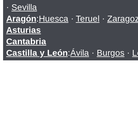
·
Sevilla
Aragón
:
Huesca
·
Teruel
·
Zarago
Asturias
Cantabria
Castilla y León
:
Ávila
·
Burgos
·
L
Soria
·
Valladolid
·
Zamora
Castilla-La Mancha
:
Albacete
·
C
Toledo
Cataluña
:
Barcelona
·
Girona
·
Lle
Ceuta
Comunidad Valenciana
:
Alicante
Extremadura
:
Badajoz
·
Cáceres