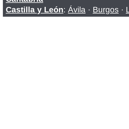
Castilla y León
:
Ávila
·
Burgos
·
Soria
·
Valladolid
·
Zamora
Castilla-La Mancha
:
Albacete
·
C
Toledo
Cataluña
:
Barcelona
·
Girona
·
Ll
Ceuta
Comunidad Valenciana
:
Alicante
Extremadura
:
Badajoz
·
Cáceres
Galicia
:
A Coruña
·
Lugo
·
Ouren
Islas Baleares
Islas Canarias
:
Las Palmas
·
San
La Rioja