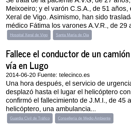
Se trata de la paciente A.V.G, de 27 años,
Meixoeiro; y el varón C.S.A., de 51 años, 
Xeral de Vigo. Asimismo, han sido traslad
médico Fátima los varones A.V.R., de 29 a
Hospital Xeral de Vigo
Santa María de Oia
Fallece el conductor de un camión a
vía en Lugo
2014-06-20 Fuente: telecinco.es
Una hora después, el servicio de urgenc
desplazó hasta el lugar el helicóptero c
confirmó el fallecimiento de J.M.I., de 45
helicóptero, una ambulancia...
Guardia Civil de Tráfico
Consellería de Medio Ambiente