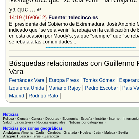
ya que ...
14:19 (16/06/12)
Fuente: telecinco.es
El presidente del Gobierno de Extremadura, José Antonio
indicado que "se veía venir" la rebaja en la calificación de
en esta ocasión por Moody's, ya que "siempre" que "se re
se rebaja a las comunidades...
Búsquedas relacionadas con Guillermo
Vara
|
|
|
Fernández Vara
Europa Press
Tomás Gómez
Esperanz
|
|
|
Izquierda Unida
Mariano Rajoy
Pedro Escobar
País V
|
|
Madrid
Rodrigo Rato
Noticias
Política
·
Ciencia
·
Cultura
·
Deportes
·
Economía
·
España
·
Insólito
·
Internet
·
Internacio
Salud
·
La coctelera
·
Noticias especiales
·
Noticias por categorías
·
Noticias por zonas geográficas
Andalucía
:
Almería
·
Cádiz
·
Córdoba
·
Granada
·
Huelva
·
Jaén
·
Málaga
·
Sevilla
Aragón
:
Huesca
·
Teruel
·
Zaragoza