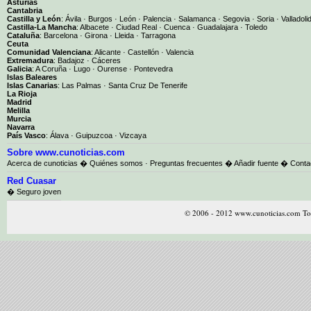
Asturias
Cantabria
Castilla y León
:
Ávila
·
Burgos
·
León
·
Palencia
·
Salamanca
·
Segovia
·
Soria
·
Valladoli
Castilla-La Mancha
:
Albacete
·
Ciudad Real
·
Cuenca
·
Guadalajara
·
Toledo
Cataluña
:
Barcelona
·
Girona
·
Lleida
·
Tarragona
Ceuta
Comunidad Valenciana
:
Alicante
·
Castellón
·
Valencia
Extremadura
:
Badajoz
·
Cáceres
Galicia
:
A Coruña
·
Lugo
·
Ourense
·
Pontevedra
Islas Baleares
Islas Canarias
:
Las Palmas
·
Santa Cruz De Tenerife
La Rioja
Madrid
Melilla
Murcia
Navarra
País Vasco
:
Álava
·
Guipuzcoa
·
Vizcaya
Sobre www.cunoticias.com
Acerca de cunoticias
�
Quiénes somos
·
Preguntas frecuentes
�
Añadir fuente
�
Conta
Red Cuasar
� Seguro joven
© 2006 - 2012 www.cunoticias.com Tod