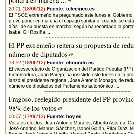
pondrá en marcha ...
20:01 (18/06/12)
Fuente: telecinco.es
El PSOE extremeño ha preguntado este lunes al Gobierno
prevé poner en marcha el copago sanitario, cuando se est
días" de su puesta en marcha, según ha recordado la portav
Isabel Gil Rosiña....
El PP extremeño reitera su propuesta de reduc
número de diputados
13:52 (18/06/12)
Fuente: elmundo.es
El vicesecretario de Organización del Partido Popular (PP)
Extremadura, Juan Parejo, ha insistido este lunes en la pr
lanzó el presidente regional, José Antonio Monago, de redu
número de diputados del Parlamento autonómico ,...
Fragoso, reelegido presidente del PP provinci
98% de los votos
00:07 (17/06/12)
Fuente: hoy.es
Vocales electos. Juan Antonio Morales, Alberto Astorga, C
José Andrino, Manuel Sánchez, Isabel Galán, Pilar Díaz, M
Benito, José Antonio Murillo, Manuel Paolo, Magdalena C