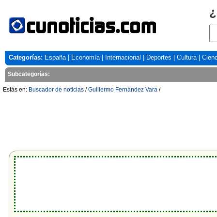
¿
Categorías:
España
|
Economía
|
Internacional
|
Deportes
|
Cultura
|
Cienc
Subcategorías:
Estás en:
Buscador de noticias
/
Guillermo Fernández Vara
/