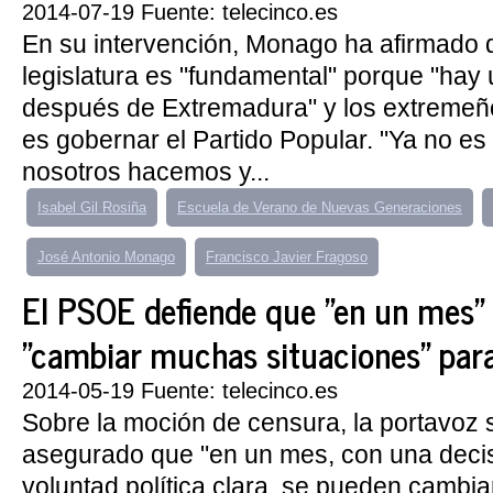
2014-07-19 Fuente: telecinco.es
En su intervención, Monago ha afirmado q
legislatura es "fundamental" porque "hay 
después de Extremadura" y los extremeñ
es gobernar el Partido Popular. "Ya no e
nosotros hacemos y...
Isabel Gil Rosiña
Escuela de Verano de Nuevas Generaciones
José Antonio Monago
Francisco Javier Fragoso
El PSOE defiende que "en un mes"
"cambiar muchas situaciones" para c
2014-05-19 Fuente: telecinco.es
Sobre la moción de censura, la portavoz s
asegurado que "en un mes, con una deci
voluntad política clara, se pueden cambi