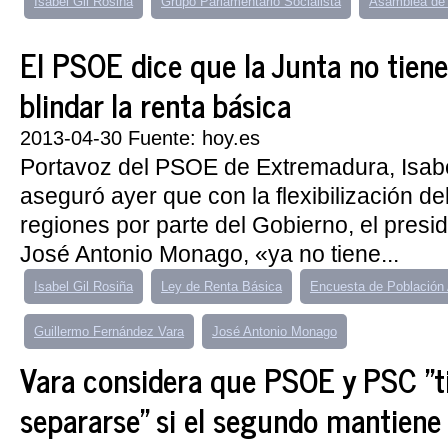
Isabel Gil Rosiña
Grupo Parlamentario Socialista
Asamblea de
El PSOE dice que la Junta no tien
blindar la renta básica
2013-04-30 Fuente: hoy.es
Portavoz del PSOE de Extremadura, Isabe
aseguró ayer que con la flexibilización del 
regiones por parte del Gobierno, el presi
José Antonio Monago, «ya no tiene...
Isabel Gil Rosiña
Ley de Renta Básica
Encuesta de Población 
Guillermo Fernández Vara
José Antonio Monago
Vara considera que PSOE y PSC "t
separarse" si el segundo mantiene 