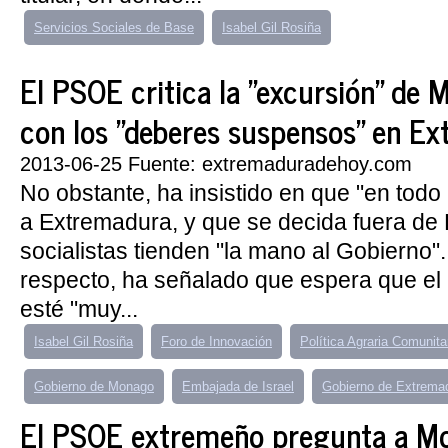
Servicios Sociales de Base
Isabel Gil Rosiña
El PSOE critica la "excursión" de 
con los "deberes suspensos" en E
2013-06-25 Fuente: extremaduradehoy.com
No obstante, ha insistido en que "en todo
a Extremadura, y que se decida fuera de 
socialistas tienden "la mano al Gobierno".
respecto, ha señalado que espera que el 
esté "muy...
Isabel Gil Rosiña
Foro de Innovación
Política Agraria Comunita
Gobierno de Monago
Embajada de Israel
Gobierno de Extrema
El PSOE extremeño pregunta a Mo