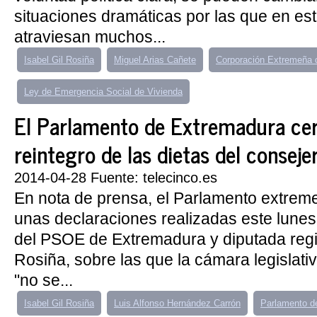
situaciones dramáticas por las que en e
atraviesan muchos...
Isabel Gil Rosiña
Miguel Arias Cañete
Corporación Extremeña 
Ley de Emergencia Social de Vivienda
El Parlamento de Extremadura cert
reintegro de las dietas del conseje
2014-04-28 Fuente: telecinco.es
En nota de prensa, el Parlamento extrem
unas declaraciones realizadas este lunes
del PSOE de Extremadura y diputada regio
Rosiña, sobre las que la cámara legislati
"no se...
Isabel Gil Rosiña
Luis Alfonso Hernández Carrón
Parlamento d