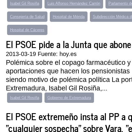
Isabel Gil Rosiña
Luis Alfonso Hernández Carrón
Parlamento d
Consejería de Salud
Hospital de Mérida
Subdirección Médica d
Hospital de Cáceres
El PSOE pide a la Junta que abone a
2013-03-19 Fuente: hoy.es
Polémica sobre el copago farmacéutico y 
aportaciones que hacen los pensionistas 
siendo motivo de polémica política La po
Extremadura, Isabel Gil Rosiña,...
Isabel Gil Rosiña
Gobierno de Extremadura
El PSOE extremeño insta al PP a q
"cualquier sospecha" sobre Vara, "