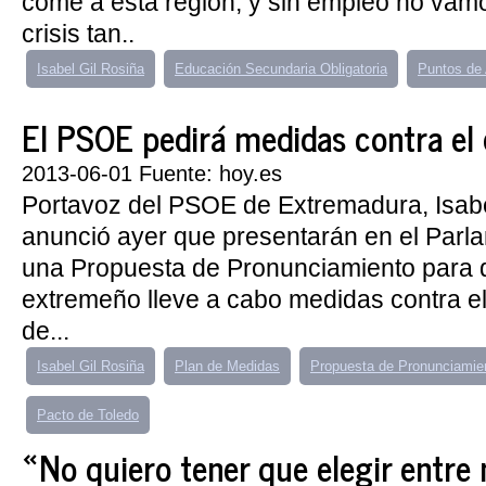
come a esta región, y sin empleo no vamos
crisis tan..
Isabel Gil Rosiña
Educación Secundaria Obligatoria
Puntos de 
El PSOE pedirá medidas contra el
2013-06-01 Fuente: hoy.es
Portavoz del PSOE de Extremadura, Isabe
anunció ayer que presentarán en el Parl
una Propuesta de Pronunciamiento para q
extremeño lleve a cabo medidas contra 
de...
Isabel Gil Rosiña
Plan de Medidas
Propuesta de Pronunciamie
Pacto de Toledo
«No quiero tener que elegir entre m