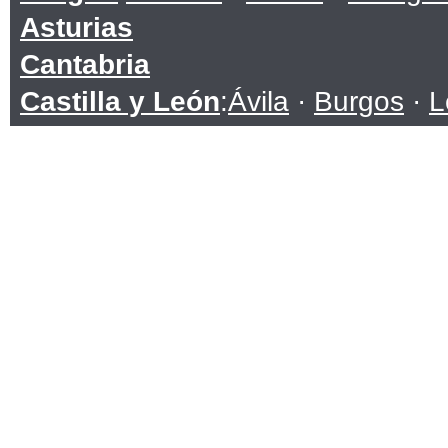
Asturias
Cantabria
Castilla y León
:
Ávila
·
Burgos
·
L
Soria
·
Valladolid
·
Zamora
Castilla-La Mancha
:
Albacete
·
C
Toledo
Cataluña
:
Barcelona
·
Girona
·
Lle
Ceuta
Comunidad Valenciana
:
Alicante
Extremadura
:
Badajoz
·
Cáceres
Galicia
:
A Coruña
·
Lugo
·
Ourens
Islas Baleares