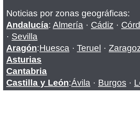
Noticias por zonas geográficas:
Andalucía
:
Almería
·
Cádiz
·
Cór
·
Sevilla
Aragón
:
Huesca
·
Teruel
·
Zarago
Asturias
Cantabria
Castilla y León
:
Ávila
·
Burgos
·
L
Soria
·
Valladolid
·
Zamora
Castilla-La Mancha
:
Albacete
·
C
Toledo
Cataluña
:
Barcelona
·
Girona
·
Lle