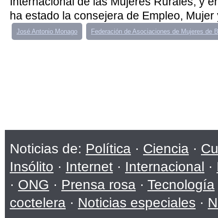
Internacional de las Mujeres Rurales, y e
ha estado la consejera de Empleo, Mujer y 
José Antonio Monago
Federación de Asociaciones de Mujeres de 
Noticias de:
Política
·
Ciencia
·
Cu
Insólito
·
Internet
·
Internacional
·
·
ONG
·
Prensa rosa
·
Tecnología
coctelera
·
Noticias especiales
·
N