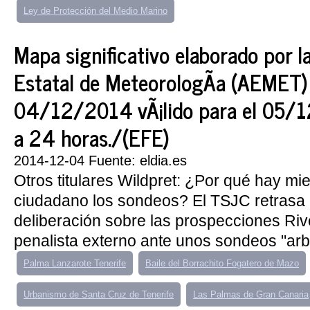
Ley de Protección del Medio Marino
Mapa significativo elaborado por l
Estatal de MeteorologÃ­a (AEMET)
04/12/2014 vÃ¡lido para el 05/
a 24 horas./(EFE)
2014-12-04 Fuente: eldia.es
Otros titulares Wildpret: ¿Por qué hay mie
ciudadano los sondeos? El TSJC retrasa 
deliberación sobre las prospecciones Rive
penalista externo ante unos sondeos "arbi
Palma Lanzarote Tenerife
Baile del Borrachito Fogatero de Mazo
Urbanismo de Santa Cruz de Tenerife
Las Palmas de Gran Canaria