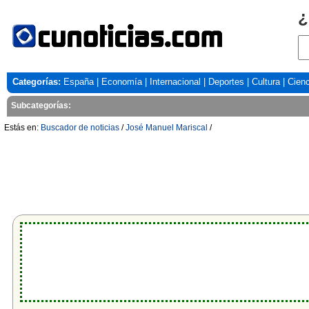
¿
Categorías:
España
|
Economía
|
Internacional
|
Deportes
|
Cultura
|
Cienc
Subcategorías:
Estás en:
Buscador de noticias
/
José Manuel Mariscal
/