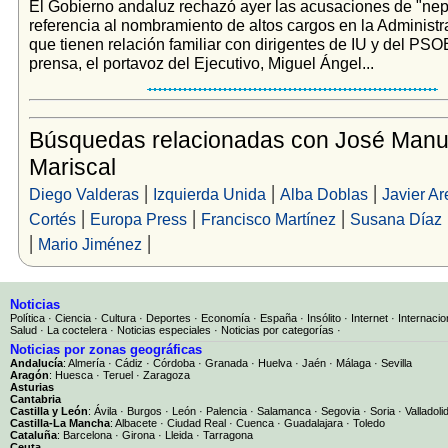
El Gobierno andaluz rechazó ayer las acusaciones de "ne
referencia al nombramiento de altos cargos en la Administ
que tienen relación familiar con dirigentes de IU y del PS
prensa, el portavoz del Ejecutivo, Miguel Ángel...
Búsquedas relacionadas con José Manu
Mariscal
|
|
|
Diego Valderas
Izquierda Unida
Alba Doblas
Javier A
|
|
|
Cortés
Europa Press
Francisco Martínez
Susana Díaz
|
|
Mario Jiménez
Noticias
Política
·
Ciencia
·
Cultura
·
Deportes
·
Economía
·
España
·
Insólito
·
Internet
·
Internacio
Salud
·
La coctelera
·
Noticias especiales
·
Noticias por categorías
·
Noticias por zonas geográficas
Andalucía
:
Almería
·
Cádiz
·
Córdoba
·
Granada
·
Huelva
·
Jaén
·
Málaga
·
Sevilla
Aragón
:
Huesca
·
Teruel
·
Zaragoza
Asturias
Cantabria
Castilla y León
:
Ávila
·
Burgos
·
León
·
Palencia
·
Salamanca
·
Segovia
·
Soria
·
Valladoli
Castilla-La Mancha
:
Albacete
·
Ciudad Real
·
Cuenca
·
Guadalajara
·
Toledo
Cataluña
:
Barcelona
·
Girona
·
Lleida
·
Tarragona
Ceuta