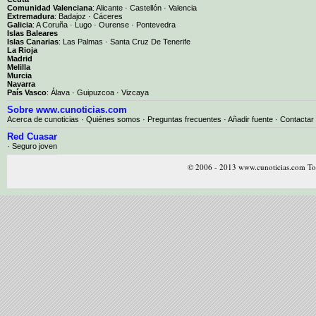
Comunidad Valenciana
:
Alicante
·
Castellón
·
Valencia
Extremadura
:
Badajoz
·
Cáceres
Galicia
:
A Coruña
·
Lugo
·
Ourense
·
Pontevedra
Islas Baleares
Islas Canarias
:
Las Palmas
·
Santa Cruz De Tenerife
La Rioja
Madrid
Melilla
Murcia
Navarra
País Vasco
:
Álava
·
Guipuzcoa
·
Vizcaya
Sobre www.cunoticias.com
Acerca de cunoticias
·
Quiénes somos
·
Preguntas frecuentes
·
Añadir fuente
·
Contactar
Red Cuasar
· Seguro joven
© 2006 - 2013 www.cunoticias.com Tod