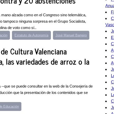
 contra y 20 abstenciones
Anua
F
a mano alzada como en el Congreso sino telemática,
C
do tampoco ninguna sorpresa en el Grupo Socialista,
Vas
plina de voto como sí..
J
ación
Estatuto de Autonomía
José Manuel Barreiro
E
C
 de Cultura Valenciana
A
C
, las variedades de arroz o la
A
J
L
C
ia --que se puede consultar en la web de la Consejería de
J
ducción que la presentación de los contenidos que se
L
C
de Educación
J
A