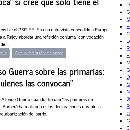
oca" si cree que solo tiene el
D
G
M
P
ensible al PSE-EE. En una entrevista concedida a Europa
C
a a Rajoy abordar una reflexión conjunta "con vocación
L
de...
R
omía
Comunidad Autónoma Vasca
P
M
so Guerra sobre las primarias:
G
Q
quienes las convocan"
M
N
J
ta Alfonso Guerra cuando dijo que "las primeras se
R
. Barberá ha realizado estas declaraciones durante la
C
reurbanización del barrio..
G
C