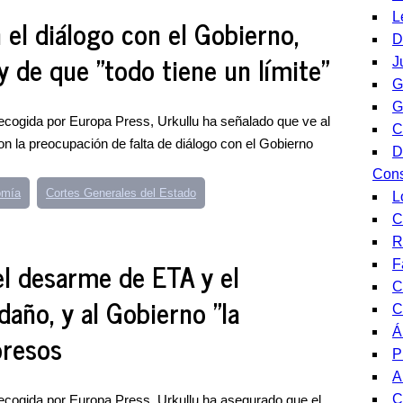
L
n el diálogo con el Gobierno,
D
y de que "todo tiene un límite"
J
G
G
ecogida por Europa Press, Urkullu ha señalado que ve al
C
on la preocupación de falta de diálogo con el Gobierno
D
Cons
omía
Cortes Generales del Estado
L
C
R
el desarme de ETA y el
F
C
año, y al Gobierno "la
C
Á
presos
P
A
C
ecogida por Europa Press, Urkullu ha asegurado que el