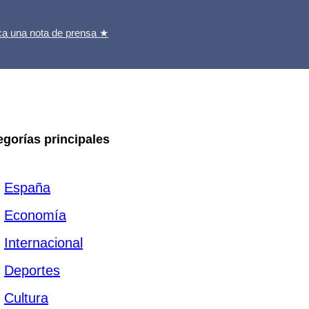
ca una nota de prensa ★
egorías principales
España
Economía
Internacional
Deportes
Cultura