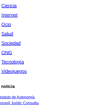
Ciencia
Internet
Ocio
Salud
Sociedad
ONG
Tecnología
Videojuegos
 noticia
statuto de Autonomía
onsell Jurídic Consultiu