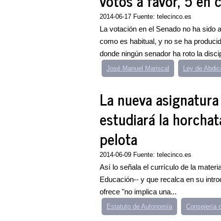
votos a favor, 5 en
2014-06-17 Fuente: telecinco.es
La votación en el Senado no ha sido 
como es habitual, y no se ha produci
donde ningún senador ha roto la disci
José Manuel Mariscal
Ley de Abdic
La nueva asignatura
estudiará la horchata
pelota
2014-06-09 Fuente: telecinco.es
Así lo señala el currículo de la mater
Educación-- y que recalca en su intro
ofrece "no implica una...
Estatuto de Autonomía
Consejería 