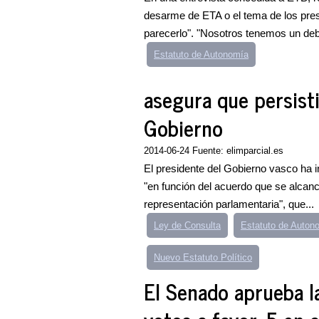
desarme de ETA o el tema de los preso
parecerlo". "Nosotros tenemos un deb
Estatuto de Autonomía
asegura que persis
Gobierno
2014-06-24 Fuente: elimparcial.es
El presidente del Gobierno vasco ha in
"en función del acuerdo que se alcanc
representación parlamentaria", que...
Ley de Consulta
Estatuto de Auton
Nuevo Estatuto Político
El Senado aprueba l