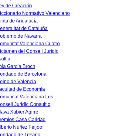
ey de Creación
iccionario Normativo Valenciano
unta de Andalucía
eneralitat de Cataluña
obierno de Navarra
omunitat Valenciana Cuatro
ictamen del Consell Jurídic
ultiu
ola García Broch
ondado de Barcelona
eino de Valencia
acultad de Economía
omunitat Valenciana Los
onsell Juridic Consultio
lava Xabier Agirre
remios Casa Caridad
lberto Núñez Feijóo
ondado de Treviño