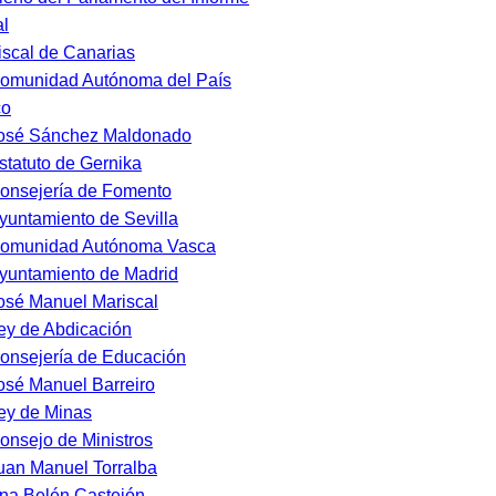
l
iscal de Canarias
omunidad Autónoma del País
co
osé Sánchez Maldonado
statuto de Gernika
onsejería de Fomento
yuntamiento de Sevilla
omunidad Autónoma Vasca
yuntamiento de Madrid
osé Manuel Mariscal
ey de Abdicación
onsejería de Educación
osé Manuel Barreiro
ey de Minas
onsejo de Ministros
uan Manuel Torralba
na Belén Castejón