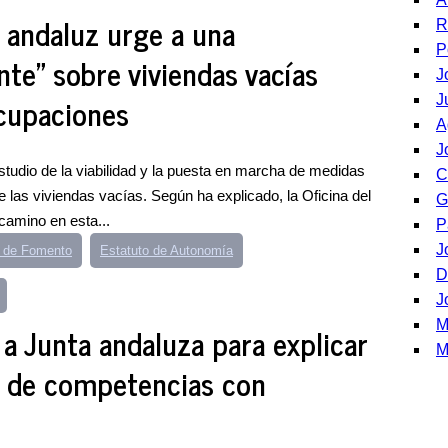
 andaluz urge a una
R
P
nte" sobre viviendas vacías
J
cupaciones
J
A
J
tudio de la viabilidad y la puesta en marcha de medidas
C
 las viviendas vacías. Según ha explicado, la Oficina del
G
camino en esta...
P
J
a de Fomento
Estatuto de Autonomía
D
J
M
a Junta andaluza para explicar
M
o de competencias con