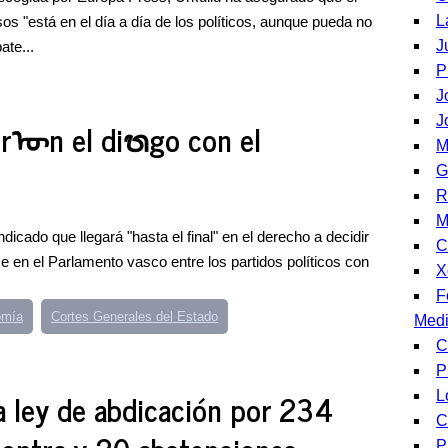
L
s "está en el día a día de los políticos, aunque pueda no
J
ate...
P
J
J
tirᠥn el diᬯgo con el
M
G
R
M
dicado que llegará "hasta el final" en el derecho a decidir
C
e en el Parlamento vasco entre los partidos políticos con
X
F
omía
Cortes Generales del Estado
Medi
C
P
a ley de abdicación por 234
L
C
P