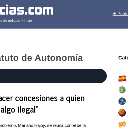
★ Publi
o de noticias >
Inicio
atuto de Autonomía
Cat
acer concesiones a quien
lgo ilegal"
Gobierno, Mariano Rajoy, se reúna con el de la