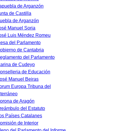
apuebla de Arganzón
unta de Castilla
uebla de Arganzón
osé Manuel Soria
osé Luis Méndez Romeu
esa del Parlamento
obierno de Cantabria
eglamento del Parlamento
arina de Cudeyo
onselleria de Educación
osé Manuel Beiras
orum Europa Tribuna del
terráneo
orona de Aragón
reámbulo del Estatuto
os Países Catalanes
omisión de Interior
leno del Parlamento del Informe