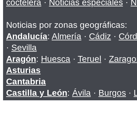
coctelera
·
Noticias especiales
·
N
Noticias por zonas geográficas:
Andalucía
:
Almería
·
Cádiz
·
Cór
·
Sevilla
Aragón
:
Huesca
·
Teruel
·
Zarago
Asturias
Cantabria
Castilla y León
:
Ávila
·
Burgos
·
Soria
·
Valladolid
·
Zamora
Castilla-La Mancha
:
Albacete
·
C
Toledo