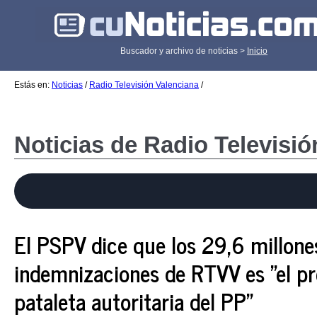
Buscador y archivo de noticias >
Inicio
Estás en:
Noticias
/
Radio Televisión Valenciana
/
Noticias de Radio Televisió
El PSPV dice que los 29,6 millone
indemnizaciones de RTVV es "el pr
pataleta autoritaria del PP"