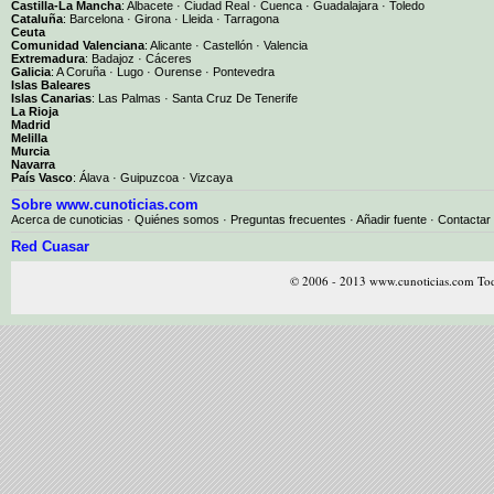
Castilla-La Mancha
:
Albacete
·
Ciudad Real
·
Cuenca
·
Guadalajara
·
Toledo
Cataluña
:
Barcelona
·
Girona
·
Lleida
·
Tarragona
Ceuta
Comunidad Valenciana
:
Alicante
·
Castellón
·
Valencia
Extremadura
:
Badajoz
·
Cáceres
Galicia
:
A Coruña
·
Lugo
·
Ourense
·
Pontevedra
Islas Baleares
Islas Canarias
:
Las Palmas
·
Santa Cruz De Tenerife
La Rioja
Madrid
Melilla
Murcia
Navarra
País Vasco
:
Álava
·
Guipuzcoa
·
Vizcaya
Sobre www.cunoticias.com
Acerca de cunoticias
·
Quiénes somos
·
Preguntas frecuentes
·
Añadir fuente
·
Contactar
Red Cuasar
© 2006 - 2013 www.cunoticias.com Tod