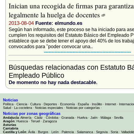
Inician una recogida de firmas para garantiza
legalmente la huelga de docentes
2013-08-04
Fuente: elmundo.es
Según han informado, este proceso se ha iniciado para as
cumplen los requisitos del Estatuto Básico del Empleado P
establece que se debe tener el apoyo del 40% de los traba
convocados para "poder convocar una..
Búsquedas relacionadas con Estatuto Bá
Empleado Público
De momento no hay nada destacable.
Noticias
Política
·
Ciencia
·
Cultura
·
Deportes
·
Economía
·
España
·
Insólito
·
Internet
·
Internacio
Salud
·
La coctelera
·
Noticias especiales
·
Noticias por categorías
·
Noticias por zonas geográficas
Andalucía
:
Almería
·
Cádiz
·
Córdoba
·
Granada
·
Huelva
·
Jaén
·
Málaga
·
Sevilla
Aragón
:
Huesca
·
Teruel
·
Zaragoza
Asturias
Cantabria
Castilla y León
:
Ávila
·
Burgos
·
León
·
Palencia
·
Salamanca
·
Segovia
·
Soria
·
Valladoli