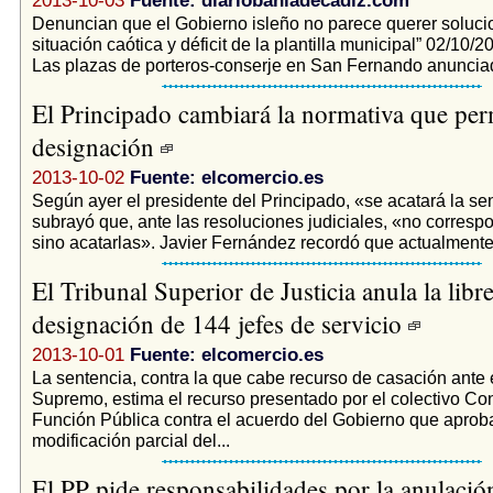
2013-10-03
Fuente: diariobahiadecadiz.com
Denuncian que el Gobierno isleño no parece querer solucio
situación caótica y déficit de la plantilla municipal” 02/10
Las plazas de porteros-conserje en San Fernando anunciad
El Principado cambiará la normativa que perm
designación
2013-10-02
Fuente: elcomercio.es
Según ayer el presidente del Principado, «se acatará la se
subrayó que, ante las resoluciones judiciales, «no corresp
sino acatarlas». Javier Fernández recordó que actualmente
El Tribunal Superior de Justicia anula la libr
designación de 144 jefes de servicio
2013-10-01
Fuente: elcomercio.es
La sentencia, contra la que cabe recurso de casación ante 
Supremo, estima el recurso presentado por el colectivo Co
Función Pública contra el acuerdo del Gobierno que apro
modificación parcial del...
El PP pide responsabilidades por la anulación