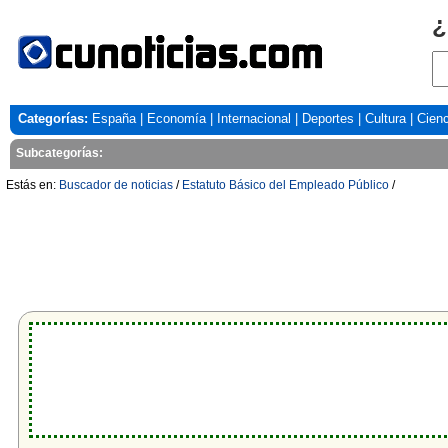
¿
Categorías:
España
|
Economía
|
Internacional
|
Deportes
|
Cultura
|
Cienc
Subcategorías:
Estás en:
Buscador de noticias
/
Estatuto Básico del Empleado Público
/