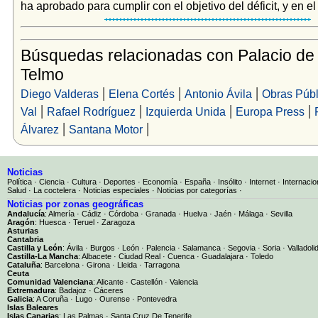
ha aprobado para cumplir con el objetivo del déficit, y en el 
Búsquedas relacionadas con Palacio de
Telmo
|
|
|
Diego Valderas
Elena Cortés
Antonio Ávila
Obras Públ
|
|
|
|
Val
Rafael Rodríguez
Izquierda Unida
Europa Press
|
|
Álvarez
Santana Motor
Noticias
Política
·
Ciencia
·
Cultura
·
Deportes
·
Economía
·
España
·
Insólito
·
Internet
·
Internacio
Salud
·
La coctelera
·
Noticias especiales
·
Noticias por categorías
·
Noticias por zonas geográficas
Andalucía
:
Almería
·
Cádiz
·
Córdoba
·
Granada
·
Huelva
·
Jaén
·
Málaga
·
Sevilla
Aragón
:
Huesca
·
Teruel
·
Zaragoza
Asturias
Cantabria
Castilla y León
:
Ávila
·
Burgos
·
León
·
Palencia
·
Salamanca
·
Segovia
·
Soria
·
Valladoli
Castilla-La Mancha
:
Albacete
·
Ciudad Real
·
Cuenca
·
Guadalajara
·
Toledo
Cataluña
:
Barcelona
·
Girona
·
Lleida
·
Tarragona
Ceuta
Comunidad Valenciana
:
Alicante
·
Castellón
·
Valencia
Extremadura
:
Badajoz
·
Cáceres
Galicia
:
A Coruña
·
Lugo
·
Ourense
·
Pontevedra
Islas Baleares
Islas Canarias
:
Las Palmas
·
Santa Cruz De Tenerife