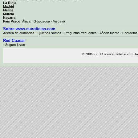
La Rioja
Madrid
Melilla
Murcia
Navarra
País Vasco
:
Álava
·
Guipuzcoa
·
Vizcaya
Sobre www.cunoticias.com
Acerca de cunoticias
·
Quiénes somos
·
Preguntas frecuentes
·
Añadir fuente
·
Contactar
Red Cuasar
· Seguro joven
© 2006 - 2013 www.cunoticias.com Tod