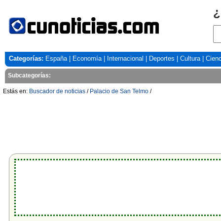
¿
Categorías:
España
|
Economía
|
Internacional
|
Deportes
|
Cultura
|
Cienc
Subcategorías:
Estás en:
Buscador de noticias
/
Palacio de San Telmo
/