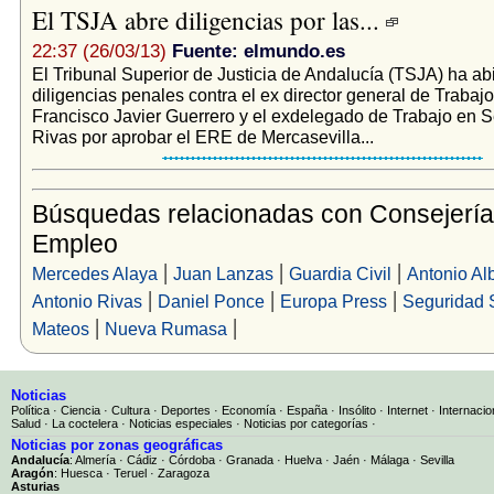
El TSJA abre diligencias por las...
22:37 (26/03/13)
Fuente: elmundo.es
El Tribunal Superior de Justicia de Andalucía (TSJA) ha ab
diligencias penales contra el ex director general de Trabajo
Francisco Javier Guerrero y el exdelegado de Trabajo en S
Rivas por aprobar el ERE de Mercasevilla...
Búsquedas relacionadas con Consejería
Empleo
|
|
|
Mercedes Alaya
Juan Lanzas
Guardia Civil
Antonio Al
|
|
|
Antonio Rivas
Daniel Ponce
Europa Press
Seguridad 
|
|
Mateos
Nueva Rumasa
Noticias
Política
·
Ciencia
·
Cultura
·
Deportes
·
Economía
·
España
·
Insólito
·
Internet
·
Internacio
Salud
·
La coctelera
·
Noticias especiales
·
Noticias por categorías
·
Noticias por zonas geográficas
Andalucía
:
Almería
·
Cádiz
·
Córdoba
·
Granada
·
Huelva
·
Jaén
·
Málaga
·
Sevilla
Aragón
:
Huesca
·
Teruel
·
Zaragoza
Asturias