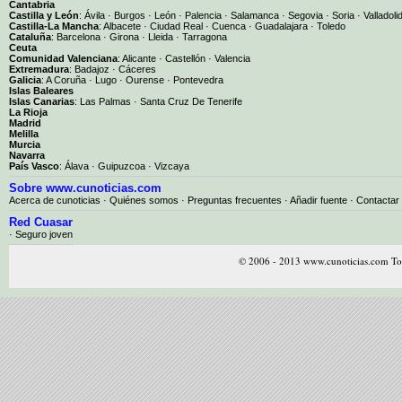
Cantabria
Castilla y León
:
Ávila
·
Burgos
·
León
·
Palencia
·
Salamanca
·
Segovia
·
Soria
·
Valladoli
Castilla-La Mancha
:
Albacete
·
Ciudad Real
·
Cuenca
·
Guadalajara
·
Toledo
Cataluña
:
Barcelona
·
Girona
·
Lleida
·
Tarragona
Ceuta
Comunidad Valenciana
:
Alicante
·
Castellón
·
Valencia
Extremadura
:
Badajoz
·
Cáceres
Galicia
:
A Coruña
·
Lugo
·
Ourense
·
Pontevedra
Islas Baleares
Islas Canarias
:
Las Palmas
·
Santa Cruz De Tenerife
La Rioja
Madrid
Melilla
Murcia
Navarra
País Vasco
:
Álava
·
Guipuzcoa
·
Vizcaya
Sobre www.cunoticias.com
Acerca de cunoticias
·
Quiénes somos
·
Preguntas frecuentes
·
Añadir fuente
·
Contactar
Red Cuasar
· Seguro joven
© 2006 - 2013 www.cunoticias.com Tod