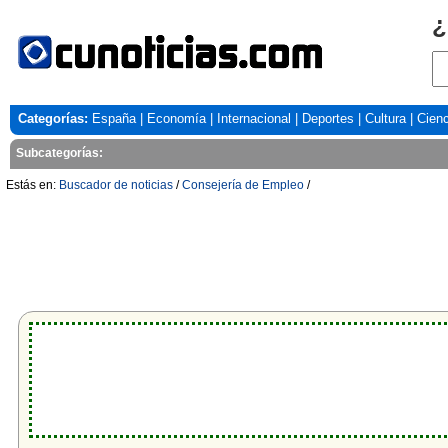
¿
Categorías:
España
|
Economía
|
Internacional
|
Deportes
|
Cultura
|
Cienc
Subcategorías:
Estás en:
Buscador de noticias
/
Consejería de Empleo
/