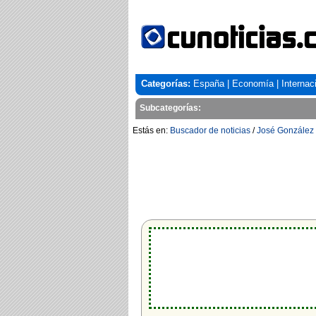
Categorías:
España
|
Economía
|
Internac
Subcategorías:
Estás en:
Buscador de noticias
/
José González