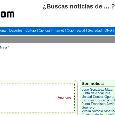
¿Buscas noticias de ... ?
ional
|
Deportes
|
Cultura
|
Ciencia
|
Internet
|
Ocio
|
Salud
|
Sociedad
|
ONG
|
 Mata
/
Son noticia
José González Mata
Junta de Andalucía
Unidad Central Operat
Anuncios:
Estudios Jurídicos Vil
Junta Francisco Javie
Guerrero
Vitalia Antonio Albarra
Juzgado de Instrucció