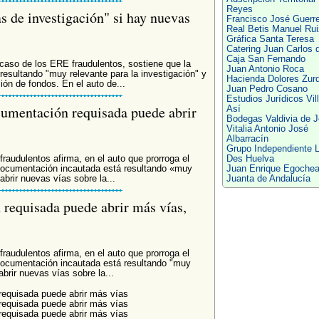
Reyes
s de investigación" si hay nuevas
Francisco José Guerr
Real Betis Manuel Rui
Gráfica Santa Teresa
Catering Juan Carlos 
Caja San Fernando
 caso de los ERE fraudulentos, sostiene que la
Juan Antonio Roca
esultando "muy relevante para la investigación" y
Hacienda Dolores Zur
ión de fondos. En el auto de...
Juan Pedro Cosano
Estudios Jurídicos Vil
cumentación requisada puede abrir
Así
Bodegas Valdivia de J
Vitalia Antonio José
Albarracín
Grupo Independiente L
raudulentos afirma, en el auto que prorroga el
Des Huelva
 documentación incautada está resultando «muy
Juan Enrique Egoche
abrir nuevas vías sobre la...
Juanta de Andalucía
 requisada puede abrir más vías,
raudulentos afirma, en el auto que prorroga el
documentación incautada está resultando "muy
abrir nuevas vías sobre la...
requisada puede abrir más vías
requisada puede abrir más vías
requisada puede abrir más vías