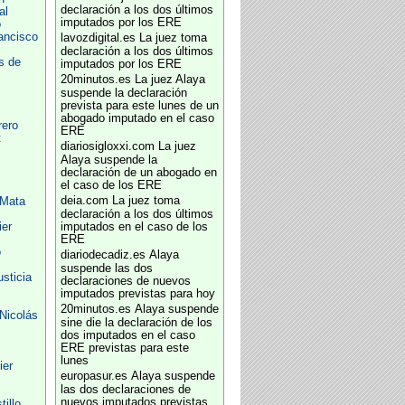
declaración a los dos últimos
al
imputados por los ERE
o
ancisco
lavozdigital.es
La juez toma
declaración a los dos últimos
s de
imputados por los ERE
20minutos.es
La juez Alaya
suspende la declaración
prevista para este lunes de un
abogado imputado en el caso
rero
ERE
t
diariosigloxxi.com
La juez
Alaya suspende la
declaración de un abogado en
el caso de los ERE
deia.com
La juez toma
 Mata
declaración a los dos últimos
ier
imputados en el caso de los
ERE
o
diariodecadiz.es
Alaya
suspende las dos
usticia
declaraciones de nuevos
imputados previstas para hoy
20minutos.es
Alaya suspende
Nicolás
sine die la declaración de los
dos imputados en el caso
ERE previstas para este
lunes
ier
europasur.es
Alaya suspende
las dos declaraciones de
nuevos imputados previstas
illo