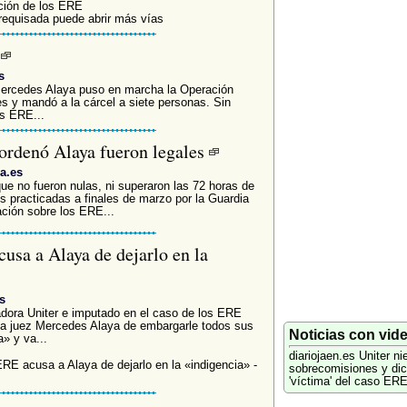
ción de los ERE
requisada puede abrir más vías
?
s
rcedes Alaya puso en marcha la Operación
s y mandó a la cárcel a siete personas. Sin
os ERE...
 ordenó Alaya fueron legales
a.es
ue no fueron nulas, ni superaron las 72 horas de
s practicadas a finales de marzo por la Guardia
ación sobre los ERE...
usa a Alaya de dejarlo en la
s
dora Uniter e imputado en el caso de los ERE
 la juez Mercedes Alaya de embargarle todos sus
Noticias con vid
a» y va...
diariojaen.es
Uniter ni
RE acusa a Alaya de dejarlo en la «indigencia» -
sobrecomisiones y dic
'víctima' del caso ER