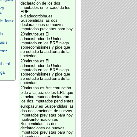
declaración de los dos
imputados en el caso de los
ero
ERE
z
eldiadecordoba.es
Suspendidas las dos
de Jerez
declaraciones de nuevos
imputados previstas para hoy
do
20minutos.es
El
administrador de Uniter
lasís
imputado en los ERE niega
sobrecomisiones y pide que
erez
se estudie la auditoría de la
sociedad
20minutos.es
El
iberal
administrador de Uniter
imputado en los ERE niega
aga
sobrecomisiones y pide que
se estudie la auditoría de la
sociedad
20minutos.es
Anticorrupción
pide a la juez de los ERE que
le aclare cuándo declararán
los dos imputados pendientes
europasur.es
Suspendidas las
dos declaraciones de nuevos
imputados previstas para hoy
huelvainformacion.es
Suspendidas las dos
declaraciones de nuevos
imputados previstas para hoy
diariodesevilla.es