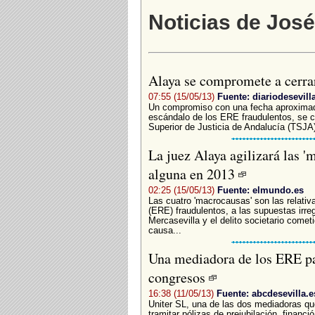
Noticias de Jos
Alaya se compromete a cerra
07:55 (15/05/13)
Fuente: diariodesevill
Un compromiso con una fecha aproximada
escándalo de los ERE fraudulentos, se c
Superior de Justicia de Andalucía (TSJA),
La juez Alaya agilizará las '
alguna en 2013
02:25 (15/05/13)
Fuente: elmundo.es
Las cuatro 'macrocausas' son las relativ
(ERE) fraudulentos, a las supuestas irre
Mercasevilla y el delito societario comet
causa...
Una mediadora de los ERE pa
congresos
16:38 (11/05/13)
Fuente: abcdesevilla.e
Uniter SL, una de las dos mediadoras qu
tramitar pólizas de prejubilación, financ