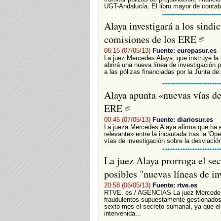
UGT-Andalucía. El libro mayor de contabil
Alaya investigará a los sind
comisiones de los ERE
06:15 (07/05/13)
Fuente: europasur.es
La juez Mercedes Alaya, que instruye la
abrirá una nueva línea de investigación 
a las pólizas financiadas por la Junta de
Alaya apunta «nuevas vías de 
ERE
00:45 (07/05/13)
Fuente: diariosur.es
La jueza Mercedes Alaya afirma que ha
relevante» entre la incautada tras la 'Op
vías de investigación sobre la desviació
La juez Alaya prorroga el se
posibles "nuevas líneas de i
20:58 (06/05/13)
Fuente: rtve.es
RTVE. es / AGENCIAS La juez Mercedes 
fraudulentos supuestamente gestionados 
sexto mes el secreto sumarial, ya que el
intervenida...