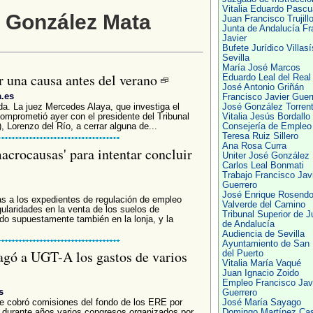
Vitalia Eduardo Pascu
é González Mata
Juan Francisco Trujill
Junta de Andalucía Fr
Javier
Bufete Jurídico Villasí
Sevilla
María José Marcos
r una causa antes del verano
Eduardo Leal del Real
José Antonio Griñán
a.es
Francisco Javier Guer
. La juez Mercedes Alaya, que investiga el
José González Torren
omprometió ayer con el presidente del Tribunal
Vitalia Jesús Bordallo
 Lorenzo del Río, a cerrar alguna de...
Consejería de Empleo
Teresa Ruiz Sillero
Ana Rosa Curra
macrocausas' para intentar concluir
Uniter José González
Carlos Leal Bonmati
Trabajo Francisco Jav
Guerrero
José Enrique Rosend
as a los expedientes de regulación de empleo
Valverde del Camino
gularidades en la venta de los suelos de
Tribunal Superior de J
ido supuestamente también en la lonja, y la
de Andalucía
Audiencia de Sevilla
Ayuntamiento de San 
gó a UGT-A los gastos de varios
del Puerto
Vitalia María Vaqué
Juan Ignacio Zoido
Empleo Francisco Jav
s
Guerrero
e cobró comisiones del fondo de los ERE por
José María Sayago
ió durante años varios congresos organizados por
Domingo Martínez Cast