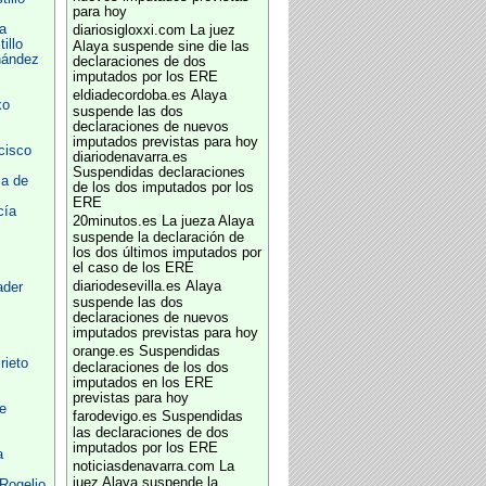
para hoy
a
diariosigloxxi.com
La juez
illo
Alaya suspende sine die las
nández
declaraciones de dos
imputados por los ERE
eldiadecordoba.es
Alaya
xo
suspende las dos
declaraciones de nuevos
imputados previstas para hoy
cisco
diariodenavarra.es
Suspendidas declaraciones
ca de
de los dos imputados por los
ERE
cía
20minutos.es
La jueza Alaya
suspende la declaración de
los dos últimos imputados por
el caso de los ERE
diariodesevilla.es
Alaya
ader
suspende las dos
declaraciones de nuevos
imputados previstas para hoy
orange.es
Suspendidas
rieto
declaraciones de los dos
imputados en los ERE
previstas para hoy
e
farodevigo.es
Suspendidas
las declaraciones de dos
imputados por los ERE
a
noticiasdenavarra.com
La
juez Alaya suspende la
 Rogelio