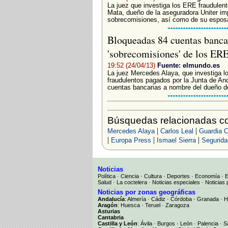
La juez que investiga los ERE fraudule
Mata, dueño de la aseguradora Uniter im
sobrecomisiones, así como de su esposa
Bloqueadas 84 cuentas bancar
'sobrecomisiones' de los ER
19:52 (24/04/13)
Fuente: elmundo.es
La juez Mercedes Alaya, que investiga l
fraudulentos pagados por la Junta de And
cuentas bancarias a nombre del dueño de
Búsquedas relacionadas c
|
|
Mercedes Alaya
Carlos Leal
Guardia Ci
|
|
|
Europa Press
Ismael Sierra
Segurida
Noticias
Política
·
Ciencia
·
Cultura
·
Deportes
·
Economía
·
Salud
·
La coctelera
·
Noticias especiales
·
Noticias 
Noticias por zonas geográficas
Andalucía
:
Almería
·
Cádiz
·
Córdoba
·
Granada
·
H
Aragón
:
Huesca
·
Teruel
·
Zaragoza
Asturias
Cantabria
Castilla y León
:
Ávila
·
Burgos
·
León
·
Palencia
·
S