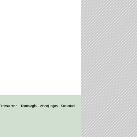
Prensa rosa
·
Tecnología
·
Videojuegos
·
Sociedad
·