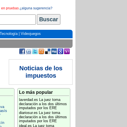
en pruebas
¿alguna sugerencia?
Tecnología
|
Videojuegos
Noticias de los
impuestos
Lo más popular
laverdad.es
La juez toma
declaración a los dos últimos
iva
imputados por los ERE
lasís
diariosur.es
La juez toma
r
declaración a los dos últimos
imputados por los ERE
cín
ideal.es
La juez toma
n