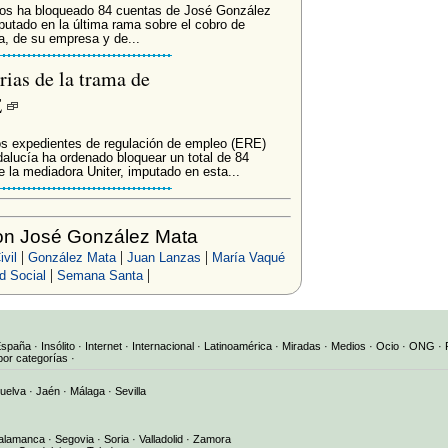
ntos ha bloqueado 84 cuentas de José González
putado en la última rama sobre el cobro de
, de su empresa y de...
ias de la trama de
E
os expedientes de regulación de empleo (ERE)
alucía ha ordenado bloquear un total de 84
 la mediadora Uniter, imputado en esta...
on José González Mata
|
|
|
vil
González Mata
Juan Lanzas
María Vaqué
|
|
d Social
Semana Santa
España
·
Insólito
·
Internet
·
Internacional
·
Latinoamérica
·
Miradas
·
Medios
·
Ocio
·
ONG
·
por categorías
·
uelva
·
Jaén
·
Málaga
·
Sevilla
alamanca
·
Segovia
·
Soria
·
Valladolid
·
Zamora