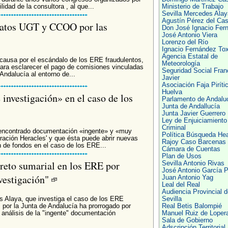
idad de la consultora , al que...
Ministerio de Trabajo
Sevilla Mercedes Alay
Agustín Pérez del Cast
icatos UGT y CCOO por las
Don José Ignacio Fer
José Antonio Viera
Lorenzo del Río
Ignacio Fernández To
Agencia Estatal de
 causa por el escándalo de los ERE fraudulentos,
Meteorología
para esclarecer el pago de comisiones vinculadas
Seguridad Social Fran
 Andalucía al entorno de...
Javier
Asociación Faja Piríti
Huelva
investigación» en el caso de los
Parlamento de Andalu
Junta de Andallucía
Junta Javier Guerrero
Ley de Enjuiciamiento
Criminal
 encontrado documentación «ingente» y «muy
Política Búsqueda He
eración Heracles' y que ésta puede abrir nuevas
Rajoy Caso Barcenas
n de fondos en el caso de los ERE...
Cámara de Cuentas
Plan de Usos
creto sumarial en los ERE por
Sevilla Antonio Rivas
José Antonio García P
nvestigación"
Juan Antonio Yag
Leal del Real
Audiencia Provincial d
Alaya, que investiga el caso de los ERE
Sevilla
por la Junta de Andalucía ha prorrogado por
Real Betis Balompié
 análisis de la "ingente" documentación
Manuel Ruiz de Loper
Sala de Gobierno
Adscripción Territorial