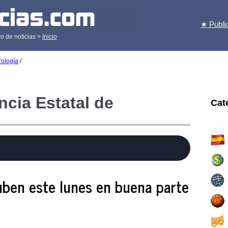
★ Publi
o de noticias >
Inicio
rología
/
ncia Estatal de
Cat
ben este lunes en buena parte