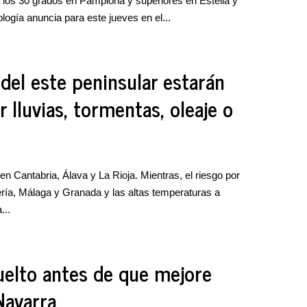
los 30 grados en Pamplona y superiores en Estella y
logía anuncia para este jueves en el...
 del este peninsular estarán
 lluvias, tormentas, oleaje o
n Cantabria, Álava y La Rioja. Mientras, el riesgo por
ía, Málaga y Granada y las altas temperaturas a
...
uelto antes de que mejore
Navarra