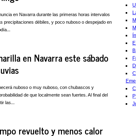
U
L
nuncia en Navarra durante las primeras horas intervalos
M
as precipitaciones débiles, y poco nuboso o despejado en
M
día...
Í
E
B
amarilla en Navarra este sábado
F
luvias
D
C
Eme
anecerá nuboso o muy nuboso, con chubascos y
C
obabilidad de que localmente sean fuertes. Al final del
P
r las...
J
empo revuelto y menos calor