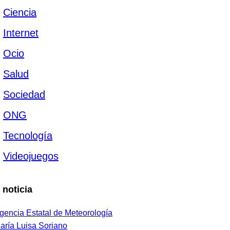
Ciencia
Internet
Ocio
Salud
Sociedad
ONG
Tecnología
Videojuegos
 noticia
gencia Estatal de Meteorología
aría Luisa Soriano