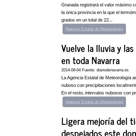
Granada registrará el valor máximo co
la única provincia en la que el termó
grados en un total de 22...
Agencia Estatal de Meteorología
Vuelve la lluvia y l
en toda Navarra
2014-08-04 Fuente: diariodenavarra.es
La Agencia Estatal de Meteorología a
nuboso con precipitaciones localme
En el resto, intervalos nubosos con p
Agencia Estatal de Meteorología
Ligera mejoría del 
despejados este do