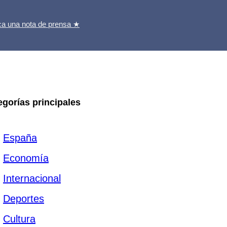
ca una nota de prensa ★
egorías principales
España
Economía
Internacional
Deportes
Cultura