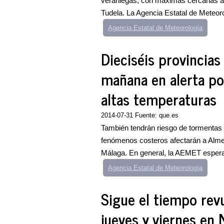
veraniegas, con máximas cercanas a 
Tudela. La Agencia Estatal de Meteoro
Agencia Estatal de Meteorología
Dieciséis provincias
mañana en alerta por
altas temperaturas
2014-07-31 Fuente: que.es
También tendrán riesgo de tormentas e
fenómenos costeros afectarán a Almer
Málaga. En general, la AEMET espera
Agencia Estatal de Meteorología
Sigue el tiempo rev
jueves y viernes en 