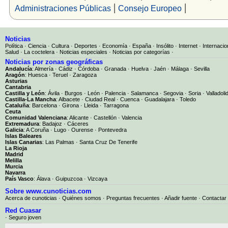
|
|
Administraciones Públicas
Consejo Europeo
Noticias
Política
·
Ciencia
·
Cultura
·
Deportes
·
Economía
·
España
·
Insólito
·
Internet
·
Internacio
Salud
·
La coctelera
·
Noticias especiales
·
Noticias por categorías
·
Noticias por zonas geográficas
Andalucía
:
Almería
·
Cádiz
·
Córdoba
·
Granada
·
Huelva
·
Jaén
·
Málaga
·
Sevilla
Aragón
:
Huesca
·
Teruel
·
Zaragoza
Asturias
Cantabria
Castilla y León
:
Ávila
·
Burgos
·
León
·
Palencia
·
Salamanca
·
Segovia
·
Soria
·
Valladoli
Castilla-La Mancha
:
Albacete
·
Ciudad Real
·
Cuenca
·
Guadalajara
·
Toledo
Cataluña
:
Barcelona
·
Girona
·
Lleida
·
Tarragona
Ceuta
Comunidad Valenciana
:
Alicante
·
Castellón
·
Valencia
Extremadura
:
Badajoz
·
Cáceres
Galicia
:
A Coruña
·
Lugo
·
Ourense
·
Pontevedra
Islas Baleares
Islas Canarias
:
Las Palmas
·
Santa Cruz De Tenerife
La Rioja
Madrid
Melilla
Murcia
Navarra
País Vasco
:
Álava
·
Guipuzcoa
·
Vizcaya
Sobre www.cunoticias.com
Acerca de cunoticias
·
Quiénes somos
·
Preguntas frecuentes
·
Añadir fuente
·
Contactar
Red Cuasar
· Seguro joven