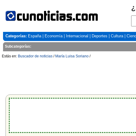
¿
Categorías:
España
|
Economía
|
Internacional
|
Deportes
|
Cultura
|
Cienc
Subcategorías:
Estás en:
Buscador de noticias
/
María Luisa Soriano
/