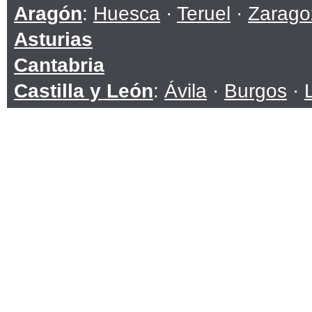
Aragón
:
Huesca
·
Teruel
·
Zarago
Asturias
Cantabria
Castilla y León
:
Ávila
·
Burgos
·
Soria
·
Valladolid
·
Zamora
Castilla-La Mancha
:
Albacete
·
C
Toledo
Cataluña
:
Barcelona
·
Girona
·
Ll
Ceuta
Comunidad Valenciana
:
Alicante
Extremadura
:
Badajoz
·
Cáceres
Galicia
:
A Coruña
·
Lugo
·
Ouren