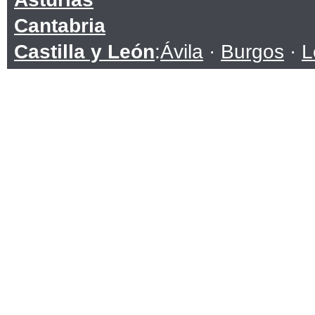
Cantabria
Castilla y León
:
Ávila
·
Burgos
·
L
Soria
·
Valladolid
·
Zamora
Castilla-La Mancha
:
Albacete
·
C
Toledo
Cataluña
:
Barcelona
·
Girona
·
Lle
Ceuta
Comunidad Valenciana
:
Alicante
Extremadura
:
Badajoz
·
Cáceres
Galicia
:
A Coruña
·
Lugo
·
Ourens
Islas Baleares
Islas Canarias
:
Las Palmas
·
Sant