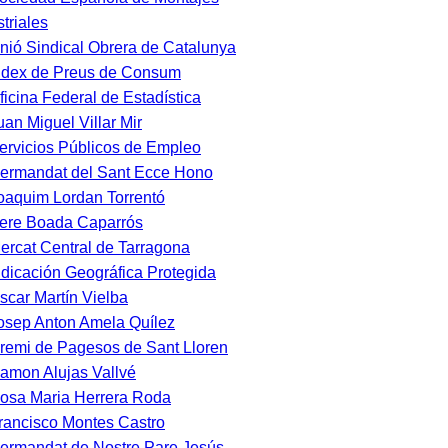
striales
nió Sindical Obrera de Catalunya
ndex de Preus de Consum
ficina Federal de Estadística
uan Miguel Villar Mir
ervicios Públicos de Empleo
ermandat del Sant Ecce Hono
oaquim Lordan Torrentó
ere Boada Caparrós
ercat Central de Tarragona
ndicación Geográfica Protegida
scar Martín Vielba
osep Anton Amela Quílez
remi de Pagesos de Sant Lloren
amon Alujas Vallvé
osa Maria Herrera Roda
rancisco Montes Castro
ermandat de Nostre Pare Jesús