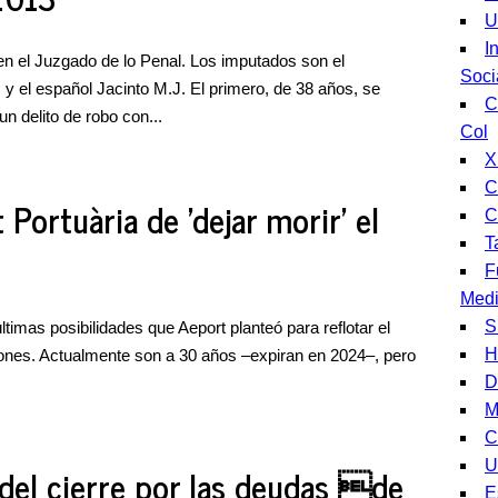
U
I
 en el Juzgado de lo Penal. Los imputados son el
Soci
y el español Jacinto M.J. El primero, de 38 años, se
C
 delito de robo con...
Col
X
C
 Portuària de 'dejar morir' el
C
T
F
Medi
S
ltimas posibilidades que Aeport planteó para reflotar el
H
iones. Actualmente son a 30 años –expiran en 2024–, pero
D
M
C
U
 del cierre por las deudas de
E