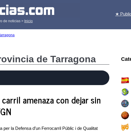
★ Publi
o de noticias >
Inicio
Tarragona
provincia de Tarragona
Cat
r carril amenaza con dejar sin
TGN
 per la Defensa d’un Ferrocarril Públic i de Qualitat