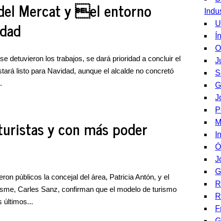
 del Mercat y el entorno
Indu
idad
U
Í
O
 detuvieron los trabajos, se dará prioridad a concluir el
J
tará listo para Navidad, aunque el alcalde no concretó
S
.
G
J
P
uristas y con más poder
M
I
Ó
J
G
ron públicos la concejal del área, Patricia Antón, y el
R
risme, Carles Sanz, confirman que el modelo de turismo
R
 últimos...
F
G