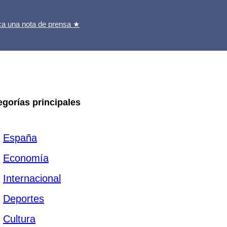
ca una nota de prensa ★
egorías principales
España
Economía
Internacional
Deportes
Cultura