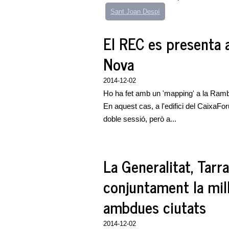
Sant Joan Despí
El REC es presenta 
Nova
2014-12-02
Ho ha fet amb un 'mapping' a la Ramb
En aquest cas, a l'edifici del CaixaFor
doble sessió, però a...
La Generalitat, Tarr
conjuntament la mill
ambdues ciutats
2014-12-02