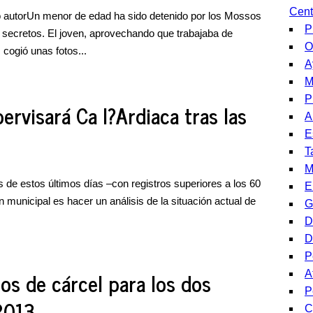
Cent
 autorUn menor de edad ha sido detenido por los Mossos
P
secretos. El joven, aprovechando que trabajaba de
O
 cogió unas fotos...
A
M
P
rvisará Ca l?Ardiaca tras las
A
E
T
M
es de estos últimos días –con registros superiores a los 60
E
ón municipal es hacer un análisis de la situación actual de
G
D
D
P
os de cárcel para los dos
A
P
2013
C