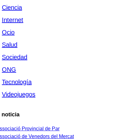
Ciencia
Internet
Ocio
Salud
Sociedad
ONG
Tecnología
Videojuegos
 noticia
ssociació Provincial de Par
ssociació de Venedors del Mercat