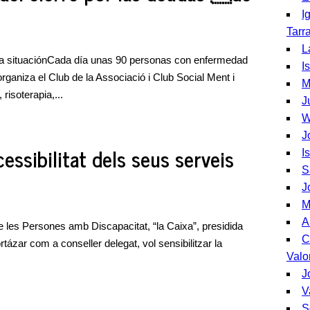
I
Tarr
L
a situaciónCada día unas 90 personas con enfermedad
I
rganiza el Club de la Associació i Club Social Ment i
M
risoterapia,...
J
W
J
ccessibilitat dels seus serveis
I
S
J
M
A
de les Persones amb Discapacitat, “la Caixa”, presidida
C
tázar com a conseller delegat, vol sensibilitzar la
Valo
J
V
S