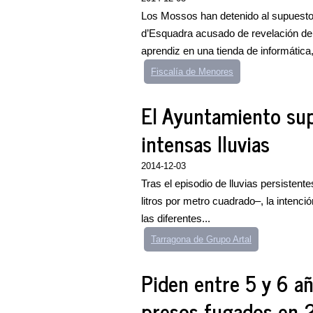
Los Mossos han detenido al supuesto
d’Esquadra acusado de revelación de 
aprendiz en una tienda de informática,
Fiscalía de Menores
El Ayuntamiento supe
intensas lluvias
2014-12-03
Tras el episodio de lluvias persistent
litros por metro cuadrado–, la intenci
las diferentes...
Tarragona de Grupo Artal
Piden entre 5 y 6 añ
presos fugados en 