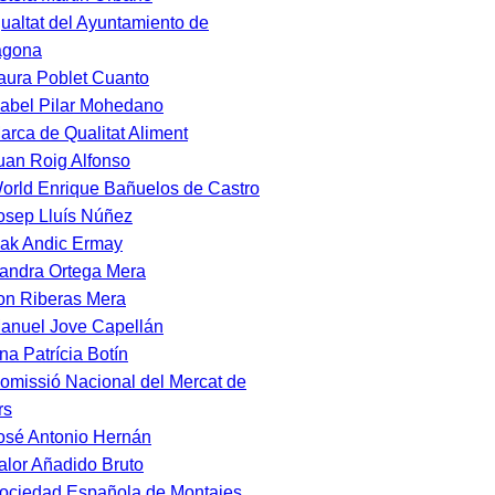
gualtat del Ayuntamiento de
agona
aura Poblet Cuanto
sabel Pilar Mohedano
arca de Qualitat Aliment
uan Roig Alfonso
orld Enrique Bañuelos de Castro
osep Lluís Núñez
sak Andic Ermay
andra Ortega Mera
on Riberas Mera
anuel Jove Capellán
na Patrícia Botín
omissió Nacional del Mercat de
rs
osé Antonio Hernán
alor Añadido Bruto
ociedad Española de Montajes