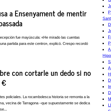
J
usa a Ensenyament de mentir
P
Sant
abassada
D
J
F
 decepción fue mayúscula: «He mirado las cuentas
P
una partida para este centro», explicó. Crespo recordó
A
Hipo
S
A
re con cortarle un dedo si no
H
0 €
D
I
D
es policiales. La rocambolesca historia se remonta a la
M
ima, vecina de Tarragona –que supuestamente se dedica
L
se...