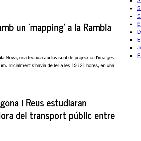
S
S
S
amb un 'mapping' a la Rambla
E
D
E
J
F
la Nova, una tècnica audiovisual de projecció d'imatges.
um. Inicialment s'havia de fer a les 19 i 21 hores, en una
agona i Reus estudiaran
ora del transport públic entre