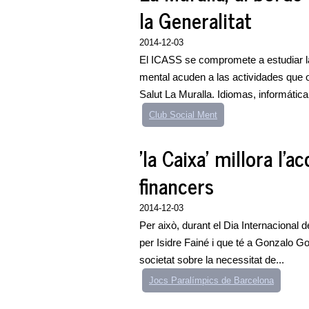
la Generalitat
2014-12-03
El ICASS se compromete a estudiar l
mental acuden a las actividades que o
Salut La Muralla. Idiomas, informática, 
Club Social Ment
'la Caixa' millora l'a
financers
2014-12-03
Per això, durant el Dia Internacional 
per Isidre Fainé i que té a Gonzalo Gor
societat sobre la necessitat de...
Jocs Paralímpics de Barcelona