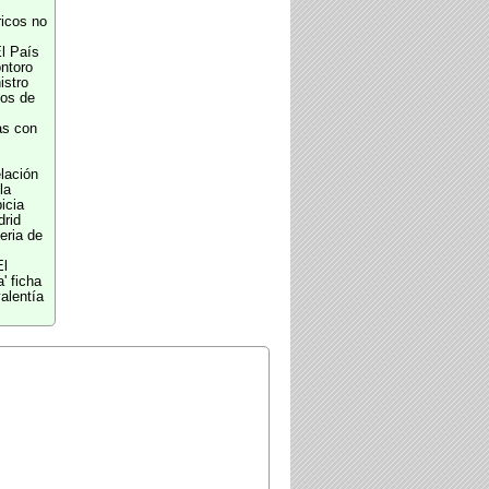
ricos no
l País
ntoro
istro
ios de
as con
elación
la
icia
drid
eria de
El
' ficha
alentía