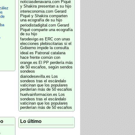
noticiasdenavarra.com
Piqué
y Shakira presentan a su hijo
zález
intereconomia.com
Gerard
os
Piqué y Shakira comparten
 de
una ecografía de su hijo
aba
periodistadigital.com
Gerard
Piqué comparte una ecografía
de su hijo
o
farodevigo.es
ERC con unas
elecciones plebiscitarias si el
Gobierno impide la consulta
ideal.es
Patronal catalana
hace frente común con
orange.es
El PP perdería más
de 50 escaños, según sendos
sondeos
diariodesevilla.es
Los
sondeos tras el escándalo
vaticinan que los populares
perderían más de 50 escaños
huelvainformacion.es
Los
sondeos tras el escándalo
vaticinan que los populares
perderían más de 50 escaños
eo
Lo último
a