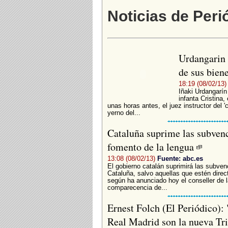
Noticias de Peri
Urdangarin 
de sus bien
18:19 (08/02/13)
Iñaki Urdangarín
infanta Cristina
unas horas antes, el juez instructor del 
yerno del...
Cataluña suprime las subvenc
fomento de la lengua
13:08 (08/02/13)
Fuente: abc.es
El gobierno catalán suprimirá las subve
Cataluña, salvo aquellas que estén direc
según ha anunciado hoy el conseller de 
comparecencia de...
Ernest Folch (El Periódico):
Real Madrid son la nueva Tr