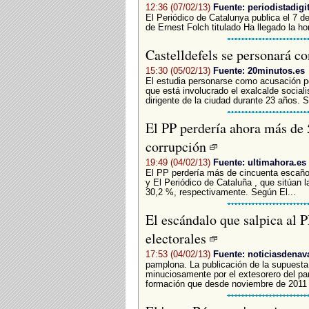
12:36 (07/02/13)
Fuente: periodistadigi
El Periódico de Catalunya publica el 7 d
de Ernest Folch titulado Ha llegado la ho
Castelldefels se personará c
15:30 (05/02/13)
Fuente: 20minutos.es
El estudia personarse como acusación po
que está involucrado el exalcalde social
dirigente de la ciudad durante 23 años. Se
El PP perdería ahora más de 5
corrupción
19:49 (04/02/13)
Fuente: ultimahora.es
El PP perdería más de cincuenta escaño
y El Periódico de Cataluña , que sitúan l
30,2 %, respectivamente. Según El...
El escándalo que salpica al 
electorales
17:53 (04/02/13)
Fuente: noticiasdenav
pamplona. La publicación de la supuesta 
minuciosamente por el extesorero del par
formación que desde noviembre de 2011 