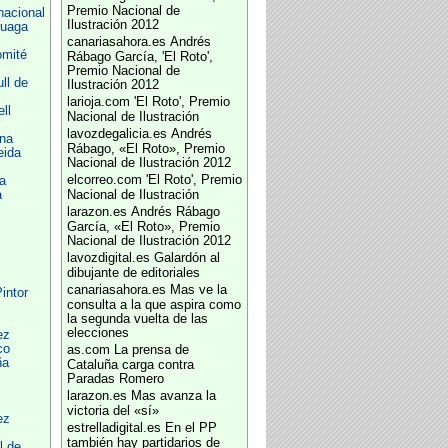
Premio Nacional de
nacional
Ilustración 2012
ruaga
canariasahora.es
Andrés
omité
Rábago García, 'El Roto',
Premio Nacional de
ll de
Ilustración 2012
larioja.com
'El Roto', Premio
ll
Nacional de Ilustración
lavozdegalicia.es
Andrés
ana
Rábago, «El Roto», Premio
eida
Nacional de Ilustración 2012
elcorreo.com
'El Roto', Premio
a
a
Nacional de Ilustración
larazon.es
Andrés Rábago
García, «El Roto», Premio
Nacional de Ilustración 2012
lavozdigital.es
Galardón al
dibujante de editoriales
canariasahora.es
Mas ve la
intor
consulta a la que aspira como
la segunda vuelta de las
elecciones
ez
co
as.com
La prensa de
ña
Cataluña carga contra
Paradas Romero
larazon.es
Mas avanza la
victoria del «sí»
ez
estrelladigital.es
En el PP
también hay partidarios de
l de