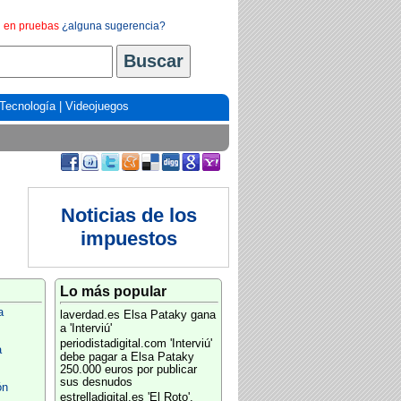
en pruebas
¿alguna sugerencia?
Tecnología
|
Videojuegos
Noticias de los
impuestos
Lo más popular
a
laverdad.es
Elsa Pataky gana
a 'Interviú'
periodistadigital.com
'Interviú'
a
debe pagar a Elsa Pataky
250.000 euros por publicar
sus desnudos
ón
estrelladigital.es
'El Roto',