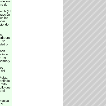
o de sus
nte de
olch (El
rrupción
ue los
ocer
siendo
ha
riatura
. No
idad o
oan
urán en
or me
nomía y
os
 del
istau:
onfiado
ofito
ullo que
o el
xculpa
"el