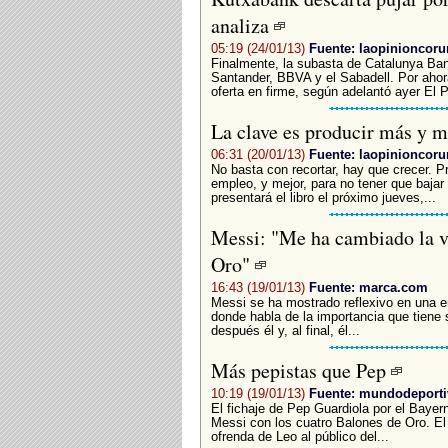
analiza
05:19 (24/01/13)
Fuente: laopinioncoru
Finalmente, la subasta de Catalunya Ban
Santander, BBVA y el Sabadell. Por ahor
oferta en firme, según adelantó ayer El P
La clave es producir más y 
06:31 (20/01/13)
Fuente: laopinioncoru
No basta con recortar, hay que crecer. P
empleo, y mejor, para no tener que bajar
presentará el libro el próximo jueves,...
Messi: "Me ha cambiado la v
Oro"
16:43 (19/01/13)
Fuente: marca.com
Messi se ha mostrado reflexivo en una en
donde habla de la importancia que tiene s
después él y, al final, él...
Más pepistas que Pep
10:19 (19/01/13)
Fuente: mundodeport
El fichaje de Pep Guardiola por el Bayern
Messi con los cuatro Balones de Oro. El 
ofrenda de Leo al público del...