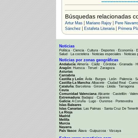
Búsquedas relacionadas co
|
|
Artur Mas
Mariano Rajoy
Pere Navarr
|
|
Sánchez
Estafeta Literaria
Primera Pl
Noticias
Política
·
Ciencia
·
Cultura
·
Deportes
·
Economía
·
Salud
·
La coctelera
·
Noticias especiales
·
Noticias 
Noticias por zonas geográficas
Andalucía
:
Almería
·
Cádiz
·
Córdoba
·
Granada
·
H
Aragón
:
Huesca
·
Teruel
·
Zaragoza
Asturias
Cantabria
Castilla y León
:
Ávila
·
Burgos
·
León
·
Palencia
·
S
Castilla-La Mancha
:
Albacete
·
Ciudad Real
·
Cuen
Cataluña
:
Barcelona
·
Girona
·
Lleida
·
Tarragona
Ceuta
Comunidad Valenciana
:
Alicante
·
Castellón
·
Valen
Extremadura
:
Badajoz
·
Cáceres
Galicia
:
A Coruña
·
Lugo
·
Ourense
·
Pontevedra
Islas Baleares
Islas Canarias
:
Las Palmas
·
Santa Cruz De Tenerif
La Rioja
Madrid
Melilla
Murcia
Navarra
País Vasco
:
Álava
·
Guipuzcoa
·
Vizcaya