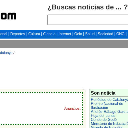
¿Buscas noticias de ... ?
ional
|
Deportes
|
Cultura
|
Ciencia
|
Internet
|
Ocio
|
Salud
|
Sociedad
|
ONG
|
atalunya
/
Son noticia
Periódico de Cataluny
Premio Nacional de
Ilustración
Anuncios:
Andrés Rábago Garcí
Hoja del Lunes
Conde de Godó
Ministerio de Educaci
Grande de España