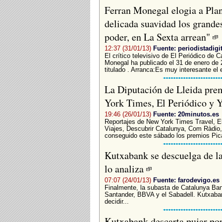
Ferran Monegal elogia a Pla
delicada suavidad los grandes
poder, en La Sexta arrean"
12:37 (31/01/13)
Fuente: periodistadigi
El crítico televisivo de El Periódico de
Monegal ha publicado el 31 de enero de 2
titulado . Arranca:Es muy interesante el eq
La Diputación de Lleida prem
York Times, El Periódico y 
19:46 (26/01/13)
Fuente: 20minutos.es
Reportajes de New York Times Travel, El 
Viajes, Descubrir Catalunya, Com Ràdio,
conseguido este sábado los premios Pica 
Kutxabank se descuelga de l
lo analiza
07:07 (24/01/13)
Fuente: farodevigo.es
Finalmente, la subasta de Catalunya Ban
Santander, BBVA y el Sabadell. Kutxaban
decidir...
Kutxabank descarta pujar por