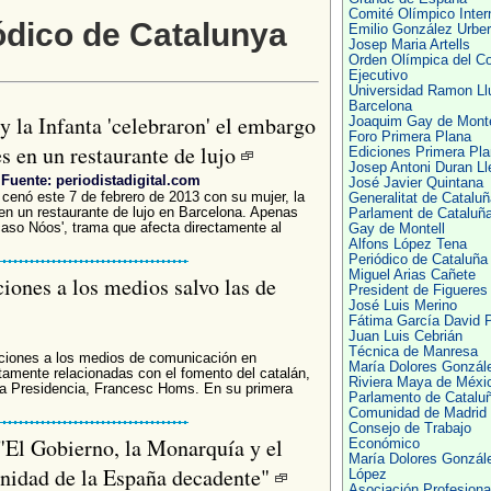
Comité Olímpico Inter
ódico de Catalunya
Emilio González Urbe
Josep Maria Artells
Orden Olímpica del C
Ejecutivo
Universidad Ramon Llu
Barcelona
y la Infanta 'celebraron' el embargo
Joaquim Gay de Monte
Foro Primera Plana
es en un restaurante de lujo
Ediciones Primera Pl
Josep Antoni Duran Ll
Fuente: periodistadigital.com
José Javier Quintana
 cenó este 7 de febrero de 2013 con su mujer, la
Generalitat de Cataluñ
, en un restaurante de lujo en Barcelona. Apenas
Parlament de Cataluñ
'caso Nóos', trama que afecta directamente al
Gay de Montell
Alfons López Tena
Periódico de Cataluña
Miguel Arias Cañete
iones a los medios salvo las de
President de Figueres
José Luis Merino
Fátima García David P
Juan Luis Cebrián
Técnica de Manresa
nciones a los medios de comunicación en
María Dolores Gonzál
tamente relacionadas con el fomento del catalán,
Riviera Maya de Méxi
la Presidencia, Francesc Homs. En su primera
Parlamento de Catalu
Comunidad de Madrid
Consejo de Trabajo
 "El Gobierno, la Monarquía y el
Económico
María Dolores Gonzál
inidad de la España decadente"
López
Asociación Profesiona