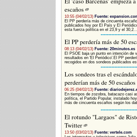
El 'caso Bárcenas' empieza a
escaños
10:55 (04/02/13)
Fuente: expansion.co
El PP perdería más de cincuenta escaño
publicados hoy por El País y El Periódic
esta fuerza política en el 23,9 y el 30,2..
El PP perdería más de 50 es
08:13 (04/02/13)
Fuente: 20minutos.es
El PSOE baja un punto en intención de v
resultados en 'El Periódico'.El PP perd
recogidos en dos sondeos publicados est
Los sondeos tras el escándal
perderían más de 50 escaños
06:25 (04/02/13)
Fuente: diariodejerez.
En tiempos de zozobra, batacazo casi a
política, el Partido Popular, instalado h
más de cincuenta escaños según los dat
El rotundo "Largaos" de Rist
Twitter
13:50 (03/02/13)
Fuente: vertele.com
Los internautas y televisivos como Julia