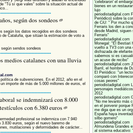
'celebraron' el embarg
o de "Tú sí que vales" sobre la situación actual de
bienes en un restaura
co...
lujo
periodistadigital.com
F
caños, según dos sondeos
Periódico) sobre la co
de CiU: " Por mucho q
Ferraris los den a con
desde Madrid, siguen 
s según los datos recogidos en dos sondeos
Ferraris"
o de Cataluña, que sitúan la estimación de voto a
periodistadigital.com
.
Monegal: "El Bestiari 
vuelto a TV3 con una c
, según sendos sondeos
disfrazada de elefante
sabemos si es casual
os medios catalanes con una lluvia
un acuse de recibo"
periodistadigital.com
J
Barril, el hombre de D
El Periódico: "un lect
tal.com
comparó con Intereco
 política de subvenciones. En el 2012, año en el
cosas peores"
 un importe de más de 5.000 millones de euros, el
periodistadigital.com
L
personajes mediáticos
2012
periodistadigital.com
G
laboral se indemnizará con 8.000
"No me levanto más c
 testículos con 6.380 euros
en el porvenir porque F
me diga que es un org
España haya inventad
silbo gomero"
nfermedad profesional se indemniza con 7.940
periodistadigital.com
on 3.830 euros, según el nuevo baremo de
Almundena Grandes e
ones, mutilaciones y deformidades de carácter...
al sistema educativo: 