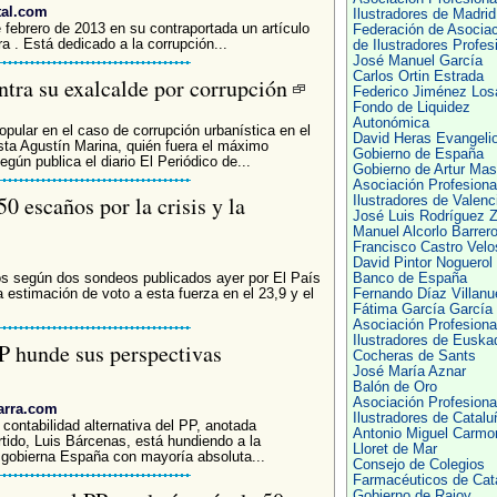
tal.com
Ilustradores de Madrid
e febrero de 2013 en su contraportada un artículo
Federación de Asocia
ra . Está dedicado a la corrupción...
de Ilustradores Profes
José Manuel García
Carlos Ortin Estrada
ontra su exalcalde por corrupción
Federico Jiménez Los
Fondo de Liquidez
Autonómica
pular en el caso de corrupción urbanística en el
David Heras Evangeli
ista Agustín Marina, quién fuera el máximo
Gobierno de España
gún publica el diario El Periódico de...
Gobierno de Artur Mas
Asociación Profesiona
0 escaños por la crisis y la
Ilustradores de Valenc
José Luis Rodríguez Z
Manuel Alcorlo Barrer
Francisco Castro Velo
David Pintor Noguerol
s según dos sondeos publicados ayer por El País
Banco de España
a estimación de voto a esta fuerza en el 23,9 y el
Fernando Díaz Villanu
Fátima García García
Asociación Profesiona
Ilustradores de Euska
PP hunde sus perspectivas
Cocheras de Sants
José María Aznar
Balón de Oro
Asociación Profesiona
arra.com
Ilustradores de Catalu
contabilidad alternativa del PP, anotada
Antonio Miguel Carmo
tido, Luis Bárcenas, está hundiendo a la
Lloret de Mar
gobierna España con mayoría absoluta...
Consejo de Colegios
Farmacéuticos de Cat
Gobierno de Rajoy