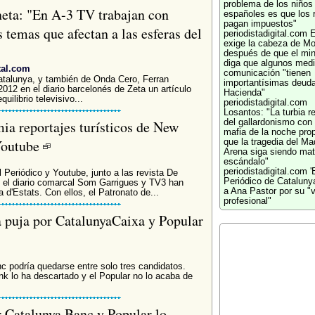
problema de los niños
neta: "En A-3 TV trabajan con
españoles es que los 
pagan impuestos"
 temas que afectan a las esferas del
periodistadigital.com
E
exige la cabeza de Mo
después de que el min
diga que algunos med
tal.com
comunicación "tienen
 Catalunya, y también de Onda Cero, Ferran
importantísimas deud
012 en el diario barcelonés de Zeta un artículo
Hacienda"
uilibrio televisivo...
periodistadigital.com
Losantos: "La turbia r
ia reportajes turísticos de New
del gallardonismo con 
mafia de la noche prop
Youtube
que la tragedia del Ma
Arena siga siendo mat
escándalo"
periodistadigital.com
'
Periódico y Youtube, junto a las revista De
Periódico de Catalunya
 el diario comarcal Som Garrigues y TV3 han
a Ana Pastor por su "v
d'Estats. Con ellos, el Patronato de...
profesional"
a puja por CatalunyaCaixa y Popular
c podría quedarse entre solo tres candidatos.
k lo ha descartado y el Popular no lo acaba de
 Catalunya Banc y Popular lo