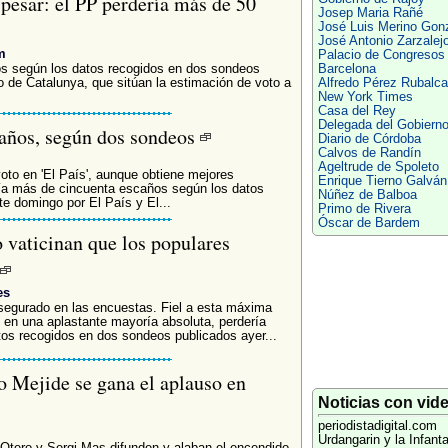
 pesar: el PP perdería más de 50
Josep Maria Rañé
José Luis Merino Gon
José Antonio Zarzalej
m
Palacio de Congresos
s según los datos recogidos en dos sondeos
Barcelona
o de Catalunya, que sitúan la estimación de voto a
Alfredo Pérez Rubalc
.
New York Times
Casa del Rey
Delegada del Gobiern
caños, según dos sondeos
Diario de Córdoba
Calvos de Randín
Ageltrude de Spoleto
oto en 'El País', aunque obtiene mejores
Enrique Tierno Galván
ería más de cincuenta escaños según los datos
Núñez de Balboa
e domingo por El País y El...
Primo de Rivera
Óscar de Bardem
o vaticinan que los populares
es
segurado en las encuestas. Fiel a esta máxima
oy en una aplastante mayoría absoluta, perdería
os recogidos en dos sondeos publicados ayer...
o Mejide se gana el aplauso en
Noticias con vid
periodistadigital.com
Urdangarin y la Infant
 Otero y Sergi Mas difunden y alaban el encendido