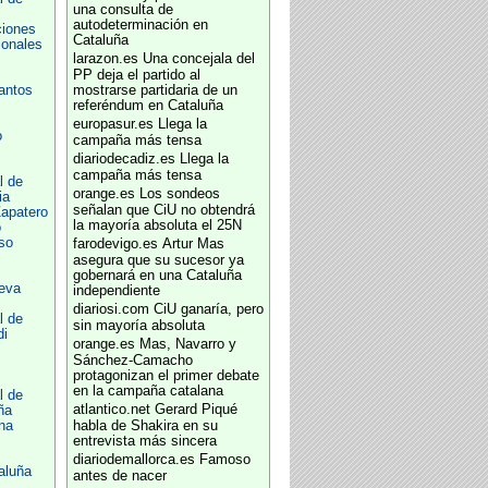
una consulta de
autodeterminación en
ciones
Cataluña
ionales
larazon.es
Una concejala del
PP deja el partido al
antos
mostrarse partidaria de un
referéndum en Cataluña
europasur.es
Llega la
o
campaña más tensa
diariodecadiz.es
Llega la
campaña más tensa
l de
orange.es
Los sondeos
ia
señalan que CiU no obtendrá
apatero
la mayoría absoluta el 25N
o
so
farodevigo.es
Artur Mas
asegura que su sucesor ya
gobernará en una Cataluña
eva
independiente
diariosi.com
CiU ganaría, pero
l de
sin mayoría absoluta
di
orange.es
Mas, Navarro y
Sánchez-Camacho
protagonizan el primer debate
en la campaña catalana
l de
atlantico.net
Gerard Piqué
ña
na
habla de Shakira en su
entrevista más sincera
diariodemallorca.es
Famoso
aluña
antes de nacer