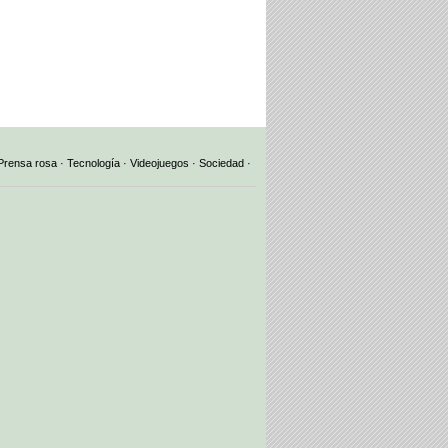
Prensa rosa
·
Tecnología
·
Videojuegos
·
Sociedad
·