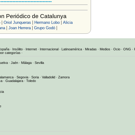
n Periódico de Catalunya
|
|
|
o
Oriol Junqueras
Hermano Lobo
Alicia
|
|
|
ana
Joan Herrera
Grupo Godó
España
·
Insólito
·
Internet
·
Internacional
·
Latinoamérica
·
Miradas
·
Medios
·
Ocio
·
ONG
·
por categorías
·
uelva
·
Jaén
·
Málaga
·
Sevilla
alamanca
·
Segovia
·
Soria
·
Valladolid
·
Zamora
ca
·
Guadalajara
·
Toledo
cia
e