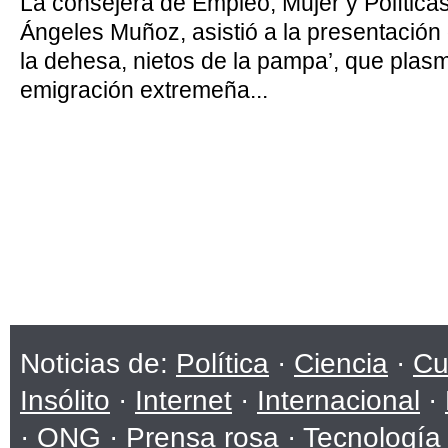
La consejera de Empleo, Mujer y Política
Ángeles Muñoz, asistió a la presentación d
la dehesa, nietos de la pampa’, que plasm
emigración extremeña...
Noticias de:
Política
·
Ciencia
·
Cu
Insólito
·
Internet
·
Internacional
·
·
ONG
·
Prensa rosa
·
Tecnología