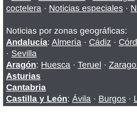
coctelera
·
Noticias especiales
·
N
Noticias por zonas geográficas:
Andalucía
:
Almería
·
Cádiz
·
Cór
·
Sevilla
Aragón
:
Huesca
·
Teruel
·
Zarago
Asturias
Cantabria
Castilla y León
:
Ávila
·
Burgos
·
Soria
·
Valladolid
·
Zamora
Castilla-La Mancha
:
Albacete
·
C
Toledo