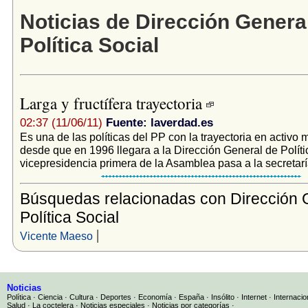
Noticias de Dirección Genera
Política Social
Larga y fructífera trayectoria
02:37 (11/06/11)
Fuente: laverdad.es
Es una de las políticas del PP con la trayectoria en activo 
desde que en 1996 llegara a la Dirección General de Políti
vicepresidencia primera de la Asamblea pasa a la secretaría
Búsquedas relacionadas con Dirección 
Política Social
|
Vicente Maeso
Noticias
Política
·
Ciencia
·
Cultura
·
Deportes
·
Economía
·
España
·
Insólito
·
Internet
·
Internacio
Salud
·
La coctelera
·
Noticias especiales
·
Noticias por categorías
·