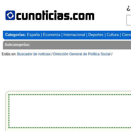
¿
Categorías:
España
|
Economía
|
Internacional
|
Deportes
|
Cultura
|
Cienc
Subcategorías:
Estás en:
Buscador de noticias
/
Dirección General de Política Social
/