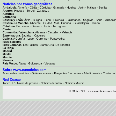
Noticias por zonas geográficas
Andalucía
:
Almería
·
Cádiz
·
Córdoba
·
Granada
·
Huelva
·
Jaén
·
Málaga
·
Sevilla
Aragón
:
Huesca
·
Teruel
·
Zaragoza
Asturias
Cantabria
Castilla y León
:
Ávila
·
Burgos
·
León
·
Palencia
·
Salamanca
·
Segovia
·
Soria
·
Valladoli
Castilla-La Mancha
:
Albacete
·
Ciudad Real
·
Cuenca
·
Guadalajara
·
Toledo
Cataluña
:
Barcelona
·
Girona
·
Lleida
·
Tarragona
Ceuta
Comunidad Valenciana
:
Alicante
·
Castellón
·
Valencia
Extremadura
:
Badajoz
·
Cáceres
Galicia
:
A Coruña
·
Lugo
·
Ourense
·
Pontevedra
Islas Baleares
Islas Canarias
:
Las Palmas
·
Santa Cruz De Tenerife
La Rioja
Madrid
Melilla
Murcia
Navarra
País Vasco
:
Álava
·
Guipuzcoa
·
Vizcaya
Sobre www.cunoticias.com
Acerca de cunoticias
·
Quiénes somos
·
Preguntas frecuentes
·
Añadir fuente
·
Contactar
Red Cuasar
Toner HP · Notas de prensa · Noticias de fútbol · Noticias Murcia
© 2006 - 2011 www.cunoticias.com Tod