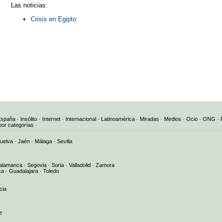
Las noticias:
Crisis en Egipto
España
·
Insólito
·
Internet
·
Internacional
·
Latinoamérica
·
Miradas
·
Medios
·
Ocio
·
ONG
·
por categorías
·
uelva
·
Jaén
·
Málaga
·
Sevilla
alamanca
·
Segovia
·
Soria
·
Valladolid
·
Zamora
ca
·
Guadalajara
·
Toledo
cia
e