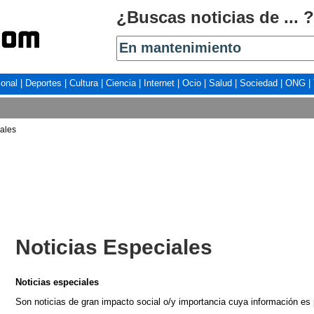
¿Buscas noticias de ... ?
ional
|
Deportes
|
Cultura
|
Ciencia
|
Internet
|
Ocio
|
Salud
|
Sociedad
|
ONG
|
iales
Noticias Especiales
Noticias especiales
Son noticias de gran impacto social o/y importancia cuya información es 