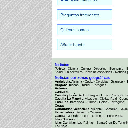
Acerca de cunoticias
Preguntas frecuentes
Quiénes somos
Añadir fuente
Noticias
Política
·
Ciencia
·
Cultura
·
Deportes
·
Economía
·
Salud
·
La coctelera
·
Noticias especiales
·
Noticias 
Noticias por zonas geográficas
Andalucía
:
Almería
·
Cádiz
·
Córdoba
·
Granada
·
H
Aragón
:
Huesca
·
Teruel
·
Zaragoza
Asturias
Cantabria
Castilla y León
:
Ávila
·
Burgos
·
León
·
Palencia
·
S
Castilla-La Mancha
:
Albacete
·
Ciudad Real
·
Cuen
Cataluña
:
Barcelona
·
Girona
·
Lleida
·
Tarragona
Ceuta
Comunidad Valenciana
:
Alicante
·
Castellón
·
Valen
Extremadura
:
Badajoz
·
Cáceres
Galicia
:
A Coruña
·
Lugo
·
Ourense
·
Pontevedra
Islas Baleares
Islas Canarias
:
Las Palmas
·
Santa Cruz De Tenerif
La Rioja