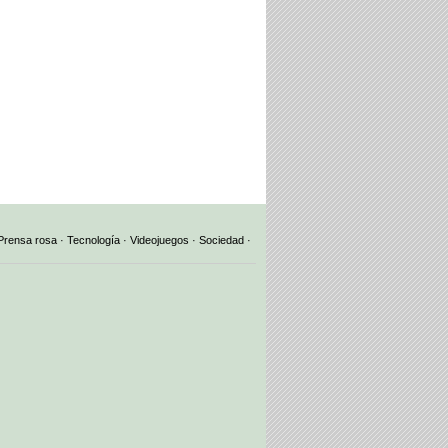
Prensa rosa
·
Tecnología
·
Videojuegos
·
Sociedad
·