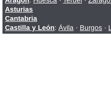
Aragón
:
Huesca
·
Teruel
·
Zarago
Asturias
Cantabria
Castilla y León
:
Ávila
·
Burgos
·
Soria
·
Valladolid
·
Zamora
Castilla-La Mancha
:
Albacete
·
C
Toledo
Cataluña
:
Barcelona
·
Girona
·
Ll
Ceuta
Comunidad Valenciana
:
Alicante
Extremadura
:
Badajoz
·
Cáceres
Galicia
:
A Coruña
·
Lugo
·
Ouren
Islas Baleares