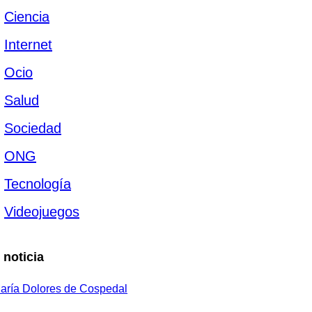
Ciencia
Internet
Ocio
Salud
Sociedad
ONG
Tecnología
Videojuegos
 noticia
aría Dolores de Cospedal