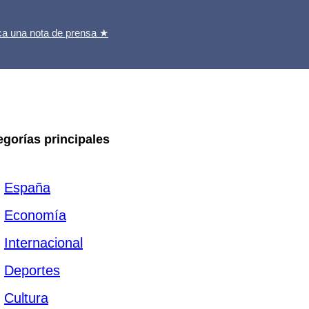
ca una nota de prensa ★
egorías principales
España
Economía
Internacional
Deportes
Cultura