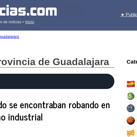
★ Publi
o de noticias >
Inicio
Guadalajara
provincia de Guadalajara
Cat
do se encontraban robando en
o industrial