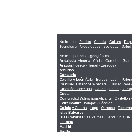
Noticias de:
Política
·
Ciencia
·
Cultura
·
Depo
Tecnología
·
Videojuegos
·
Sociedad
·
Salud
Noticias por zonas geográficas:
Andalucía
:
Almería
·
Cádiz
·
Córdoba
·
Gran
Aragón
:
Huesca
·
Teruel
·
Zaragoza
Asturias
Cantabria
Castilla y León
:
Ávila
·
Burgos
·
León
·
Palen
Castilla-La Mancha
:
Albacete
·
Ciudad Real
Cataluña
:
Barcelona
·
Girona
·
Lleida
·
Tarra
Ceuta
Comunidad Valenciana
:
Alicante
·
Castellón
Extremadura
:
Badajoz
·
Cáceres
Galicia
:
A Coruña
·
Lugo
·
Ourense
·
Ponteve
Islas Baleares
Islas Canarias
:
Las Palmas
·
Santa Cruz De T
La Rioja
Madrid
Melilla