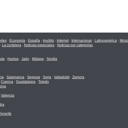
rtes
·
Economía
·
España
·
Insólito
·
Internet
·
Internacional
·
Latinoamérica
·
Mira
·
La coctelera
·
Noticias especiales
·
Noticias por categorías
ada
·
Huelva
·
Jaén
·
Málaga
·
Sevilla
cia
·
Salamanca
·
Segovia
·
Soria
·
Valladolid
·
Zamora
·
Cuenca
·
Guadalajara
·
Toledo
gona
·
Valencia
dra
enerife