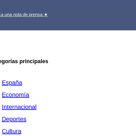
ca una nota de prensa ★
egorías principales
España
Economía
Internacional
Deportes
Cultura