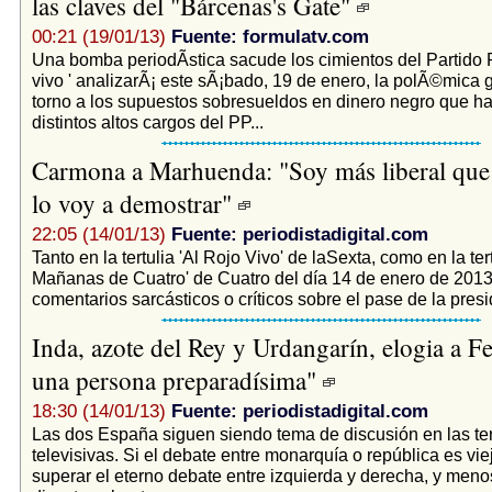
las claves del "Bárcenas's Gate"
00:21 (19/01/13)
Fuente: formulatv.com
Una bomba periodÃ­stica sacude los cimientos del Partido Po
vivo ' analizarÃ¡ este sÃ¡bado, 19 de enero, la polÃ©mica
torno a los supuestos sobresueldos en dinero negro que h
distintos altos cargos del PP...
Carmona a Marhuenda: "Soy más liberal que 
lo voy a demostrar"
22:05 (14/01/13)
Fuente: periodistadigital.com
Tanto en la tertulia 'Al Rojo Vivo' de laSexta, como en la ter
Mañanas de Cuatro' de Cuatro del día 14 de enero de 201
comentarios sarcásticos o críticos sobre el pase de la presi
Inda, azote del Rey y Urdangarín, elogia a Fe
una persona preparadísima"
18:30 (14/01/13)
Fuente: periodistadigital.com
Las dos España siguen siendo tema de discusión en las ter
televisivas. Si el debate entre monarquía o república es vi
superar el eterno debate entre izquierda y derecha, y meno