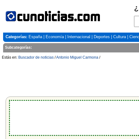
¿
Categorías:
España
|
Economía
|
Internacional
|
Deportes
|
Cultura
|
Cienc
Subcategorías:
Estás en:
Buscador de noticias
/
Antonio Miguel Carmona
/