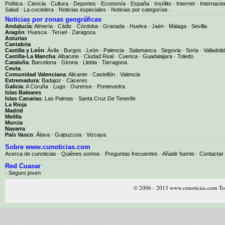
Política
·
Ciencia
·
Cultura
·
Deportes
·
Economía
·
España
·
Insólito
·
Internet
·
Internacio
Salud
·
La coctelera
·
Noticias especiales
·
Noticias por categorías
·
Noticias por zonas geográficas
Andalucía
:
Almería
·
Cádiz
·
Córdoba
·
Granada
·
Huelva
·
Jaén
·
Málaga
·
Sevilla
Aragón
:
Huesca
·
Teruel
·
Zaragoza
Asturias
Cantabria
Castilla y León
:
Ávila
·
Burgos
·
León
·
Palencia
·
Salamanca
·
Segovia
·
Soria
·
Valladoli
Castilla-La Mancha
:
Albacete
·
Ciudad Real
·
Cuenca
·
Guadalajara
·
Toledo
Cataluña
:
Barcelona
·
Girona
·
Lleida
·
Tarragona
Ceuta
Comunidad Valenciana
:
Alicante
·
Castellón
·
Valencia
Extremadura
:
Badajoz
·
Cáceres
Galicia
:
A Coruña
·
Lugo
·
Ourense
·
Pontevedra
Islas Baleares
Islas Canarias
:
Las Palmas
·
Santa Cruz De Tenerife
La Rioja
Madrid
Melilla
Murcia
Navarra
País Vasco
:
Álava
·
Guipuzcoa
·
Vizcaya
Sobre www.cunoticias.com
Acerca de cunoticias
·
Quiénes somos
·
Preguntas frecuentes
·
Añadir fuente
·
Contactar
Red Cuasar
· Seguro joven
© 2006 - 2013 www.cunoticias.com Tod