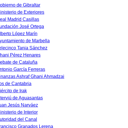
obierno de Gibraltar
inisterio de Exteriores
eal Madrid Casillas
undación José Ortega
lberto López Marín
yuntamiento de Marbella
elecinco Tania Sánchez
hani Pérez Henares
ebate de Cataluña
ntonio García Ferreras
inanzas Ashraf Ghani Ahmadzai
os de Cantabria
jército de Irak
nterviú de Aguasantas
uan Jesús Narváez
inisterio de Interior
utoridad del Canal
rancisco Granados Lerena