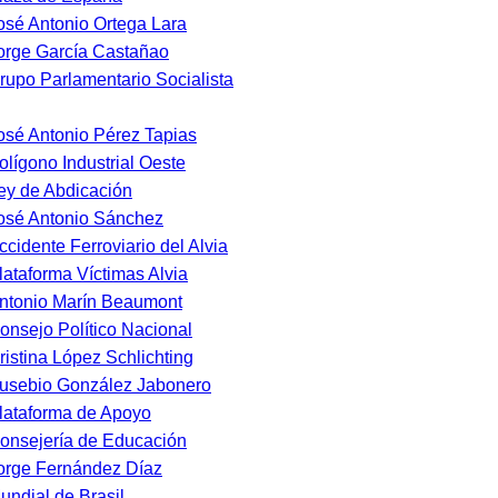
osé Antonio Ortega Lara
orge García Castañao
rupo Parlamentario Socialista
osé Antonio Pérez Tapias
olígono Industrial Oeste
ey de Abdicación
osé Antonio Sánchez
ccidente Ferroviario del Alvia
lataforma Víctimas Alvia
ntonio Marín Beaumont
onsejo Político Nacional
ristina López Schlichting
usebio González Jabonero
lataforma de Apoyo
onsejería de Educación
orge Fernández Díaz
undial de Brasil