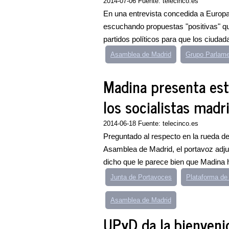
2014-07-06 Fuente: telecinco.es
En una entrevista concedida a Europ
escuchando propuestas "positivas" que 
partidos políticos para que los ciudad
Asamblea de Madrid
Grupo Parlame
Madina presenta est
los socialistas madr
2014-06-18 Fuente: telecinco.es
Preguntado al respecto en la rueda de
Asamblea de Madrid, el portavoz adju
dicho que le parece bien que Madina h
Junta de Portavoces
Plataforma de
Asamblea de Madrid
UPyD da la bienveni