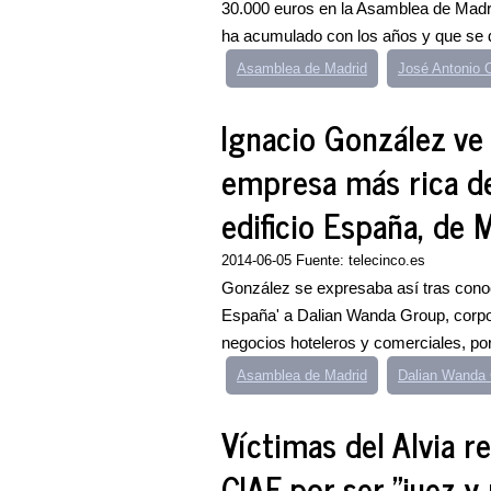
30.000 euros en la Asamblea de Madr
ha acumulado con los años y que se d
Asamblea de Madrid
José Antonio 
Ignacio González ve 
empresa más rica d
edificio España, de 
2014-06-05 Fuente: telecinco.es
González se expresaba así tras conoce
España' a Dalian Wanda Group, corpo
negocios hoteleros y comerciales, por
Asamblea de Madrid
Dalian Wanda
Víctimas del Alvia r
CIAF por ser "juez y