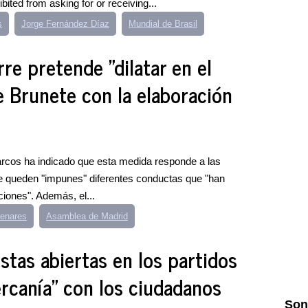
bited from asking for or receiving...
s
Jorge Fernández Díaz
Mundial de Brasil
re pretende "dilatar en el
e Brunete con la elaboración
rcos ha indicado que esta medida responde a las
 que queden "impunes" diferentes conductas que "han
iones". Además, el...
Henares
Asamblea de Madrid
istas abiertas en los partidos
ercanía" con los ciudadanos
Son