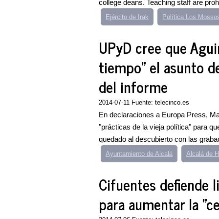
college deans. Teaching staff are prohi
Ejército de Irak
Política Los Mosso
UPyD cree que Aguir
tiempo" el asunto d
del informe
2014-07-11 Fuente: telecinco.es
En declaraciones a Europa Press, Ma
"prácticas de la vieja política" para
quedado al descubierto con las grabac
Ayuntamiento de Alcalá
Alcalá de 
Cifuentes defiende l
para aumentar la "c