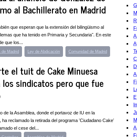
smo al Bachillerato en Madrid
G
M
R
ién que esperan que la extensión del bilingüismo al
F
blemas que ha tenido en Primaria y Secundaria". En este
A
e que los...
A
T
 de Madrid
Ley de Abdicación
Comunidad de Madrid
C
e el tuit de Cake Minuesa
D
A
a los sindicatos pero que fue
F
L
o
E
I
J
o de la Asamblea, donde el portavoz de IU en la
M
 ha reclamado la retirada del programa 'Ciudadano Cake'
A
amado el cese del...
F