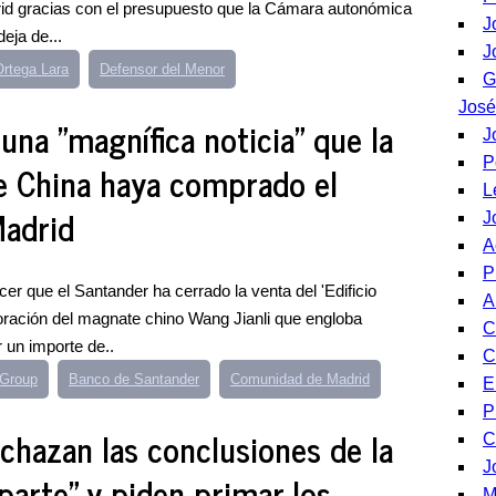
id gracias con el presupuesto que la Cámara autonómica
J
eja de...
J
Ortega Lara
Defensor del Menor
G
José
una "magnífica noticia" que la
J
P
e China haya comprado el
L
Madrid
J
A
P
r que el Santander ha cerrado la venta del 'Edificio
A
ración del magnate chino Wang Jianli que engloba
C
 un importe de..
C
 Group
Banco de Santander
Comunidad de Madrid
E
P
echazan las conclusiones de la
C
J
 parte" y piden primar los
M