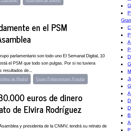
a Castañao
Asamblea de Madrid
G
P
Gra
damente en el PSM
C
 Asamblea
P
A
P
grupo parlamentario son todo uno El Semanal Digital, 10
D
 está el PSM que todo son pulgas. Por si no tuviera
G
 resultados de...
M
J
mblea de Madrid
Grupo Parlamentario Popular
G
 30.000 euros de dinero
A
D
ato de Elvira Rodríguez
D
B
A
 Asamblea y presidenta de la CNMV, tendrá su retrato de
P