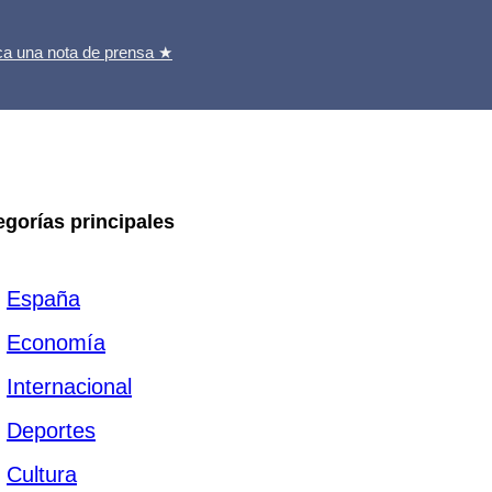
ca una nota de prensa ★
egorías principales
España
Economía
Internacional
Deportes
Cultura