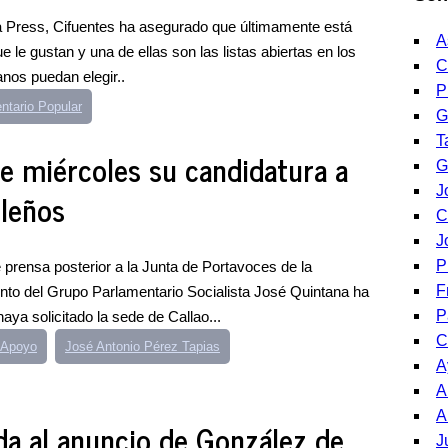
a Press, Cifuentes ha asegurado que últimamente está
A
le gustan y una de ellas son las listas abiertas en los
C
anos puedan elegir..
P
ntario Popular
G
T
e miércoles su candidatura a
G
J
ileños
C
J
P
 prensa posterior a la Junta de Portavoces de la
F
nto del Grupo Parlamentario Socialista José Quintana ha
P
aya solicitado la sede de Callao...
C
 Apoyo
José Antonio Pérez Tapias
A
A
A
da al anuncio de González de
J