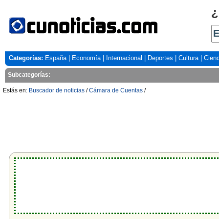
¿
Categorías:
España
|
Economía
|
Internacional
|
Deportes
|
Cultura
|
Cienc
Subcategorías:
Estás en:
Buscador de noticias
/
Cámara de Cuentas
/