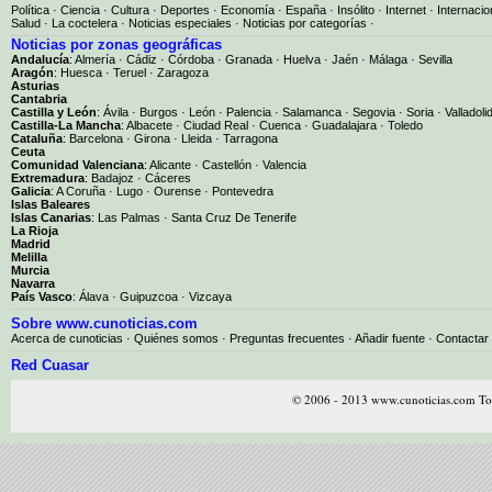
Política
·
Ciencia
·
Cultura
·
Deportes
·
Economía
·
España
·
Insólito
·
Internet
·
Internacio
Salud
·
La coctelera
·
Noticias especiales
·
Noticias por categorías
·
Noticias por zonas geográficas
Andalucía
:
Almería
·
Cádiz
·
Córdoba
·
Granada
·
Huelva
·
Jaén
·
Málaga
·
Sevilla
Aragón
:
Huesca
·
Teruel
·
Zaragoza
Asturias
Cantabria
Castilla y León
:
Ávila
·
Burgos
·
León
·
Palencia
·
Salamanca
·
Segovia
·
Soria
·
Valladoli
Castilla-La Mancha
:
Albacete
·
Ciudad Real
·
Cuenca
·
Guadalajara
·
Toledo
Cataluña
:
Barcelona
·
Girona
·
Lleida
·
Tarragona
Ceuta
Comunidad Valenciana
:
Alicante
·
Castellón
·
Valencia
Extremadura
:
Badajoz
·
Cáceres
Galicia
:
A Coruña
·
Lugo
·
Ourense
·
Pontevedra
Islas Baleares
Islas Canarias
:
Las Palmas
·
Santa Cruz De Tenerife
La Rioja
Madrid
Melilla
Murcia
Navarra
País Vasco
:
Álava
·
Guipuzcoa
·
Vizcaya
Sobre www.cunoticias.com
Acerca de cunoticias
·
Quiénes somos
·
Preguntas frecuentes
·
Añadir fuente
·
Contactar
Red Cuasar
© 2006 - 2013 www.cunoticias.com Tod