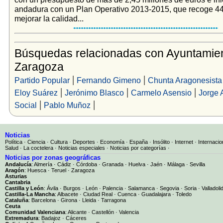
andadura con un Plan Operativo 2013-2015, que recoge 4
mejorar la calidad...
Búsquedas relacionadas con Ayuntamie
Zaragoza
|
|
Partido Popular
Fernando Gimeno
Chunta Aragonesista
|
|
|
Eloy Suárez
Jerónimo Blasco
Carmelo Asensio
Jorge 
|
|
Social
Pablo Muñoz
Noticias
Política
·
Ciencia
·
Cultura
·
Deportes
·
Economía
·
España
·
Insólito
·
Internet
·
Internacio
Salud
·
La coctelera
·
Noticias especiales
·
Noticias por categorías
·
Noticias por zonas geográficas
Andalucía
:
Almería
·
Cádiz
·
Córdoba
·
Granada
·
Huelva
·
Jaén
·
Málaga
·
Sevilla
Aragón
:
Huesca
·
Teruel
·
Zaragoza
Asturias
Cantabria
Castilla y León
:
Ávila
·
Burgos
·
León
·
Palencia
·
Salamanca
·
Segovia
·
Soria
·
Valladoli
Castilla-La Mancha
:
Albacete
·
Ciudad Real
·
Cuenca
·
Guadalajara
·
Toledo
Cataluña
:
Barcelona
·
Girona
·
Lleida
·
Tarragona
Ceuta
Comunidad Valenciana
:
Alicante
·
Castellón
·
Valencia
Extremadura
:
Badajoz
·
Cáceres