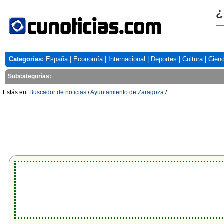
¿
Categorías:
España
|
Economía
|
Internacional
|
Deportes
|
Cultura
|
Cienc
Subcategorías:
Estás en:
Buscador de noticias
/
Ayuntamiento de Zaragoza
/