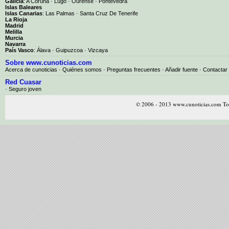
Galicia
:
A Coruña
·
Lugo
·
Ourense
·
Pontevedra
Islas Baleares
Islas Canarias
:
Las Palmas
·
Santa Cruz De Tenerife
La Rioja
Madrid
Melilla
Murcia
Navarra
País Vasco
:
Álava
·
Guipuzcoa
·
Vizcaya
Sobre www.cunoticias.com
Acerca de cunoticias
·
Quiénes somos
·
Preguntas frecuentes
·
Añadir fuente
·
Contactar
Red Cuasar
· Seguro joven
© 2006 - 2013 www.cunoticias.com Tod