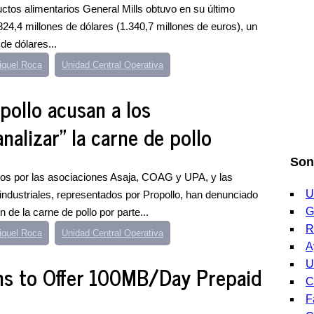
ctos alimentarios General Mills obtuvo en su último
1.824,4 millones de dólares (1.340,7 millones de euros), un
de dólares...
iquel Roca
Unidad Central Operativa
pollo acusan a los
nalizar" la carne de pollo
Son
dos por las asociaciones Asaja, COAG y UPA, y las
U
ndustriales, representados por Propollo, han denunciado
G
 de la carne de pollo por parte...
R
iquel Roca
Unidad Central Operativa
A
U
s to Offer 100MB/Day Prepaid
C
F