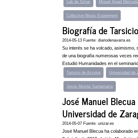
Lab de Sónar
Miguel Ángel Mercada
Collective Music Experiment
Biografía de Tarsici
2014-05-13 Fuente: diariodenavarra.es
Su interés se ha volcado, asimismo, so
de una biografía numerosas veces reed
Estudió Humanidades en el seminario 
Tarsicio de Azcona
Universidad de 
Jesús Morrás Santamaría
José Manuel Blecua r
Universidad de Zar
2014-05-07 Fuente: unizar.es
José Manuel Blecua ha colaborado en