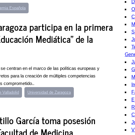
D
emia Española
O
C
aragoza participa en la primera
M
S
Educación Mediática” de la
J
T
Gene
J
se centran en el marco de las políticas europeas y
G
retos para la creación de múltiples competencias
M
ás comprometido..
I
F
 Valladolid
Universidad de Zaragoza
E
R
C
tillo García toma posesión
J
acultad de Medicina
V