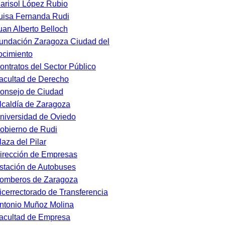
arisol López Rubio
uisa Fernanda Rudi
uan Alberto Belloch
undación Zaragoza Ciudad del
cimiento
ontratos del Sector Público
acultad de Derecho
onsejo de Ciudad
lcaldía de Zaragoza
niversidad de Oviedo
obierno de Rudi
laza del Pilar
irección de Empresas
stación de Autobuses
omberos de Zaragoza
icerrectorado de Transferencia
ntonio Muñoz Molina
acultad de Empresa