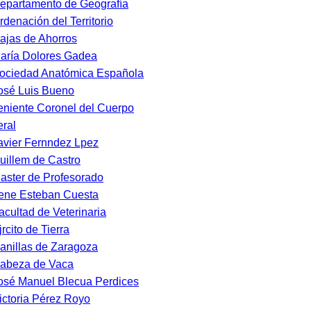
epartamento de Geografía
rdenación del Territorio
ajas de Ahorros
aría Dolores Gadea
ociedad Anatómica Española
osé Luis Bueno
eniente Coronel del Cuerpo
ral
avier Fernndez Lpez
uillem de Castro
aster de Profesorado
rene Esteban Cuesta
acultad de Veterinaria
jrcito de Tierra
anillas de Zaragoza
abeza de Vaca
osé Manuel Blecua Perdices
ictoria Pérez Royo