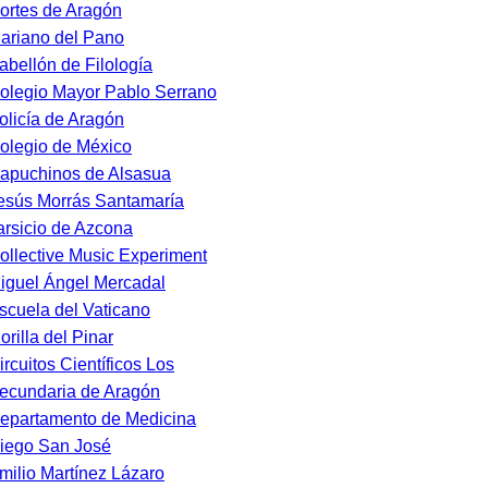
ortes de Aragón
ariano del Pano
abellón de Filología
olegio Mayor Pablo Serrano
olicía de Aragón
olegio de México
apuchinos de Alsasua
esús Morrás Santamaría
arsicio de Azcona
ollective Music Experiment
iguel Ángel Mercadal
scuela del Vaticano
orilla del Pinar
ircuitos Científicos Los
ecundaria de Aragón
epartamento de Medicina
iego San José
milio Martínez Lázaro