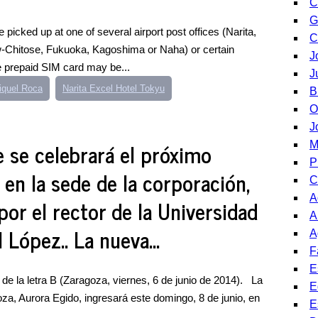
C
G
 picked up at one of several airport post offices (Narita,
C
-Chitose, Fukuoka, Kagoshima or Naha) or certain
J
he prepaid SIM card may be...
J
iquel Roca
Narita Excel Hotel Tokyu
B
O
J
e se celebrará el próximo
M
P
en la sede de la corporación,
C
A
or el rector de la Universidad
A
López.. La nueva...
A
F
E
de la letra B (Zaragoza, viernes, 6 de junio de 2014). La
E
za, Aurora Egido, ingresará este domingo, 8 de junio, en
E