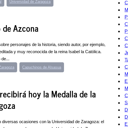
l
Universidad de Zaragoza
C
M
P
o de Azcona
C
P
C
bre personajes de la historia, siendo autor, por ejemplo,
C
itada y muy reconocida de la reina Isabel la Católica.
J
de...
T
C
Zaragoza
Capuchinos de Alsasua
M
E
M
ecibirá hoy la Medalla de la
C
agoza
S
D
D
 diversas ocasiones con la Universidad de Zaragoza: el
E