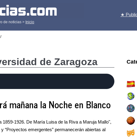
★ Publi
o de noticias >
Inicio
/
versidad de Zaragoza
Cat
ará mañana la Noche en Blanco
 1859-1926. De María Luisa de la Riva a Maruja Mallo",
do" y “Proyectos emergentes” permanecerán abiertas al