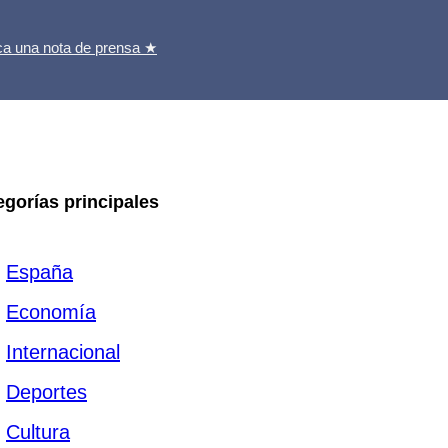
ca una nota de prensa ★
egorías principales
España
Economía
Internacional
Deportes
Cultura