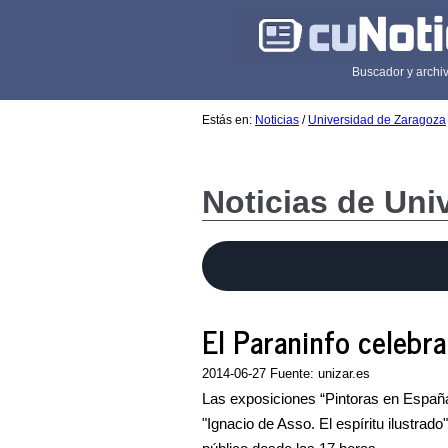
Buscador y archiv
Estás en:
Noticias
/
Universidad de Zaragoza
Noticias de Uni
El Paraninfo celebr
2014-06-27 Fuente: unizar.es
Las exposiciones “Pintoras en España
"Ignacio de Asso. El espíritu ilustra