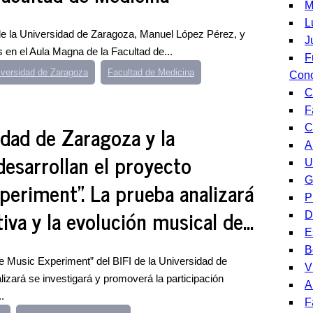
M
L
r de la Universidad de Zaragoza, Manuel López Pérez, y
J
as en el Aula Magna de la Facultad de...
F
iversidad de Zaragoza
Facultad de Medicina
Cono
C
F
sidad de Zaragoza y la
C
A
desarrollan el proyecto
U
G
periment”. La prueba analizará
P
tiva y la evolución musical de...
D
E
B
ve Music Experiment” del BIFI de la Universidad de
V
lizará se investigará y promoverá la participación
A
.
F