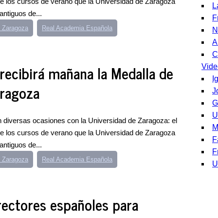
n de los cursos de verano que la Universidad de Zaragoza
L
ntiguos de...
F
e Zaragoza
Real Academia Española
N
A
C
recibirá mañana la Medalla de
Vide
I
aragoza
J
G
U
 diversas ocasiones con la Universidad de Zaragoza: el
M
n de los cursos de verano que la Universidad de Zaragoza
F
ntiguos de...
F
e Zaragoza
Real Academia Española
U
ectores españoles para