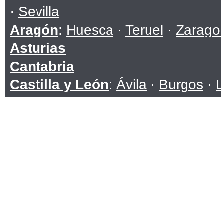
·
Sevilla
Aragón
:
Huesca
·
Teruel
·
Zarago
Asturias
Cantabria
Castilla y León
:
Ávila
·
Burgos
·
Soria
·
Valladolid
·
Zamora
Castilla-La Mancha
:
Albacete
·
C
Toledo
Cataluña
:
Barcelona
·
Girona
·
Ll
Ceuta
Comunidad Valenciana
:
Alicante
Extremadura
:
Badajoz
·
Cáceres