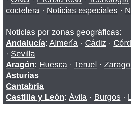
coctelera
·
Noticias especiales
·
N
Noticias por zonas geográficas:
Andalucía
:
Almería
·
Cádiz
·
Cór
·
Sevilla
Aragón
:
Huesca
·
Teruel
·
Zarago
Asturias
Cantabria
Castilla y León
:
Ávila
·
Burgos
·
Soria
·
Valladolid
·
Zamora
Castilla-La Mancha
:
Albacete
·
C
Toledo