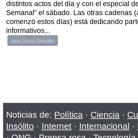
distintos actos del día y con el especial d
Semanal" el sábado. Las otras cadenas (
comenzó estos días) está dedicando part
informativos,..
Javier Gómez Bermúdez
Noticias de:
Política
·
Ciencia
·
Cu
Insólito
·
Internet
·
Internacional
·
·
ONG
·
Prensa rosa
·
Tecnología