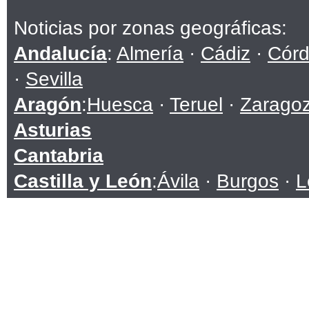
Noticias por zonas geográficas:
Andalucía
:
Almería
·
Cádiz
·
Cór
·
Sevilla
Aragón
:
Huesca
·
Teruel
·
Zarago
Asturias
Cantabria
Castilla y León
:
Ávila
·
Burgos
·
L
Soria
·
Valladolid
·
Zamora
Castilla-La Mancha
:
Albacete
·
C
Toledo
Cataluña
:
Barcelona
·
Girona
·
Lle
Ceuta