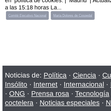
en política de cookies. | Madrid | Actual
a las 15:18 horas La...
Comité Ejecutivo Nacional
María Dolores de Cospedal
Noticias de:
Política
·
Ciencia
·
Cu
Insólito
·
Internet
·
Internacional
·
·
ONG
·
Prensa rosa
·
Tecnología
coctelera
·
Noticias especiales
·
N